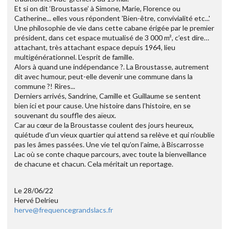
Et si on dit ‘Broustasse’ à Simone, Marie, Florence ou
Catherine... elles vous répondent 'Bien-être, convivialité etc...'
Une philosophie de vie dans cette cabane érigée par le premier
président, dans cet espace mutualisé de 3 000 m², c’est dire…
attachant, très attachant espace depuis 1964, lieu
multigénérationnel. L’esprit de famille.
Alors à quand une indépendance ?. La Broustasse, autrement
dit avec humour, peut-elle devenir une commune dans la
commune ?! Rires...
Derniers arrivés, Sandrine, Camille et Guillaume se sentent
bien ici et pour cause. Une histoire dans l’histoire, en se
souvenant du souffle des aïeux.
Car au cœur de la Broustasse coulent des jours heureux,
quiétude d’un vieux quartier qui attend sa relève et qui n’oublie
pas les âmes passées. Une vie tel qu’on l’aime, à Biscarrosse
Lac où se conte chaque parcours, avec toute la bienveillance
de chacune et chacun. Cela méritait un reportage.
Le 28/06/22
Hervé Delrieu
herve@frequencegrandslacs.fr