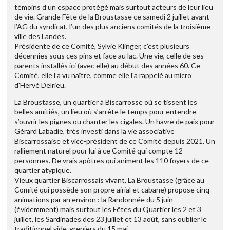
témoins d’un espace protégé mais surtout acteurs de leur lieu
de vie. Grande Fête de la Broustasse ce samedi 2 juillet avant
l’AG du syndicat, l’un des plus anciens comités de la troisième
ville des Landes.
Présidente de ce Comité, Sylvie Klinger, c’est plusieurs
décennies sous ces pins et face au lac. Une vie, celle de ses
parents installés ici (avec elle) au début des années 60. Ce
Comité, elle l’a vu naître, comme elle l'a rappelé au micro
d'Hervé Delrieu.
La Broustasse, un quartier à Biscarrosse où se tissent les
belles amitiés, un lieu où s’arrête le temps pour entendre
s’ouvrir les pignes ou chanter les cigales. Un havre de paix pour
Gérard Labadie, très investi dans la vie associative
Biscarrossaise et vice-président de ce Comité depuis 2021. Un
ralliement naturel pour lui à ce Comité qui compte 12
personnes. De vrais apôtres qui animent les 110 foyers de ce
quartier atypique.
Vieux quartier Biscarrossais vivant, La Broustasse (grâce au
Comité qui possède son propre airial et cabane) propose cinq
animations par an environ : la Randonnée du 5 juin
(évidemment) mais surtout les Fêtes du Quartier les 2 et 3
juillet, les Sardinades des 23 juillet et 13 août, sans oublier le
traditionnel vide-greniers du 15 mai.