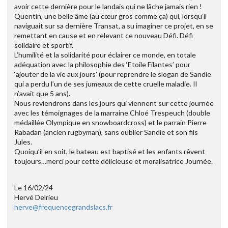
avoir cette dernière pour le landais qui ne lâche jamais rien !
Quentin, une belle âme (au cœur gros comme ça) qui, lorsqu’il
naviguait sur sa dernière Transat, a su imaginer ce projet, en se
remettant en cause et en relevant ce nouveau Défi. Défi
solidaire et sportif.
L’humilité et la solidarité pour éclairer ce monde, en totale
adéquation avec la philosophie des ‘Etoile Filantes’ pour
‘ajouter de la vie aux jours’ (pour reprendre le slogan de Sandie
qui a perdu l’un de ses jumeaux de cette cruelle maladie. Il
n’avait que 5 ans).
Nous reviendrons dans les jours qui viennent sur cette journée
avec les témoignages de la marraine Chloé Trespeuch (double
médaillée Olympique en snowboardcross) et le parrain Pierre
Rabadan (ancien rugbyman), sans oublier Sandie et son fils
Jules.
Quoiqu’il en soit, le bateau est baptisé et les enfants rêvent
toujours…merci pour cette délicieuse et moralisatrice Journée.
Le 16/02/24
Hervé Delrieu
herve@frequencegrandslacs.fr