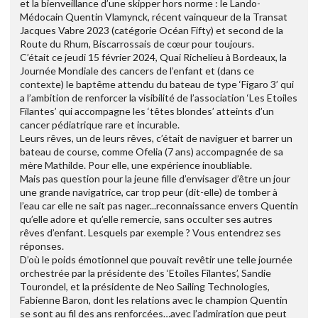
et la bienveillance d’une skipper hors norme : le Lando-
Médocain Quentin Vlamynck, récent vainqueur de la Transat
Jacques Vabre 2023 (catégorie Océan Fifty) et second de la
Route du Rhum, Biscarrossais de cœur pour toujours.
C’était ce jeudi 15 février 2024, Quai Richelieu à Bordeaux, la
Journée Mondiale des cancers de l’enfant et (dans ce
contexte) le baptême attendu du bateau de type ‘Figaro 3’ qui
a l’ambition de renforcer la visibilité de l’association ‘Les Etoiles
Filantes’ qui accompagne les ‘têtes blondes’ atteints d’un
cancer pédiatrique rare et incurable.
Leurs rêves, un de leurs rêves, c’était de naviguer et barrer un
bateau de course, comme Ofelia (7 ans) accompagnée de sa
mère Mathilde. Pour elle, une expérience inoubliable.
Mais pas question pour la jeune fille d’envisager d’être un jour
une grande navigatrice, car trop peur (dit-elle) de tomber à
l’eau car elle ne sait pas nager...reconnaissance envers Quentin
qu’elle adore et qu’elle remercie, sans occulter ses autres
rêves d’enfant. Lesquels par exemple ? Vous entendrez ses
réponses.
D’où le poids émotionnel que pouvait revêtir une telle journée
orchestrée par la présidente des ‘Etoiles Filantes’, Sandie
Tourondel, et la présidente de Neo Sailing Technologies,
Fabienne Baron, dont les relations avec le champion Quentin
se sont au fil des ans renforcées…avec l’admiration que peut