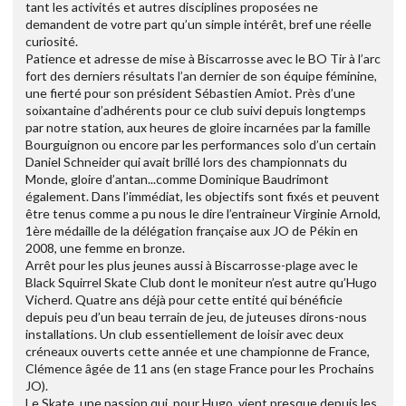
tant les activités et autres disciplines proposées ne
demandent de votre part qu’un simple intérêt, bref une réelle
curiosité.
Patience et adresse de mise à Biscarrosse avec le BO Tir à l’arc
fort des derniers résultats l’an dernier de son équipe féminine,
une fierté pour son président Sébastien Amiot. Près d’une
soixantaine d’adhérents pour ce club suivi depuis longtemps
par notre station, aux heures de gloire incarnées par la famille
Bourguignon ou encore par les performances solo d’un certain
Daniel Schneider qui avait brillé lors des championnats du
Monde, gloire d’antan...comme Dominique Baudrimont
également. Dans l’immédiat, les objectifs sont fixés et peuvent
être tenus comme a pu nous le dire l’entraineur Virginie Arnold,
1ère médaille de la délégation française aux JO de Pékin en
2008, une femme en bronze.
Arrêt pour les plus jeunes aussi à Biscarrosse-plage avec le
Black Squirrel Skate Club dont le moniteur n’est autre qu’Hugo
Vicherd. Quatre ans déjà pour cette entité qui bénéficie
depuis peu d’un beau terrain de jeu, de juteuses dirons-nous
installations. Un club essentiellement de loisir avec deux
créneaux ouverts cette année et une championne de France,
Clémence âgée de 11 ans (en stage France pour les Prochains
JO).
Le Skate, une passion qui, pour Hugo, vient presque depuis les