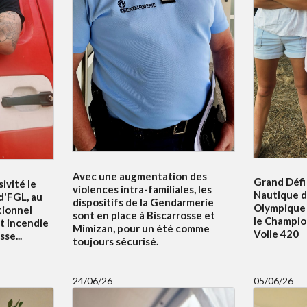
Avec une augmentation des
Grand Défi 
ivité le
violences intra-familiales, les
Nautique d
 d'FGL, au
dispositifs de la Gendarmerie
Olympique 
tionnel
sont en place à Biscarrosse et
le Champi
t incendie
Mimizan, pour un été comme
Voile 420
se...
toujours sécurisé.
24/06/26
05/06/26