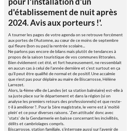
pour l'installation d'un
d'établissement de nuit après
2024. Avis aux porteurs !'.
A tourner les pages de votre agenda on se retrouve forcément
aux portes de l’Automne, au cœur de ce moins de septembre
qui fleure (bon ou pas) la rentrée scolaire...
Ne parlons pas encore de bilans mais plutôt de tendances à
propos de la saison touristique de vos communes littorales.
Bien évidement cet été, et fort heureusement, ne ressemblait
en aucun cas à celui de l’année dernière et c’est surtout en ça
qu’il peut être qualifié de normal et de positif. Une accalmie
que n’est pas pour déplaire au maire de Biscarrosse, Hélène
Larrezet.
Alors, la 4ème ville de Landes (et sa station balnéaire) est-elle à
sa juste place sur le département et dans la région (si on
analyse les premiers retours des professionnels) et que reste-
t-il à améliorer ?. Pour la 1ère magistrate, le verre est à ‘moitié
plein’ et ce pour diverses raisons. ‘Zen attitude’ donc avec
‘stats’ de la Gendarmerie en baisse concernant les incivilités,
délits et cambriolages compris.
Biscarrosse, station familiale, s’interroge aussi sur l’avenir de