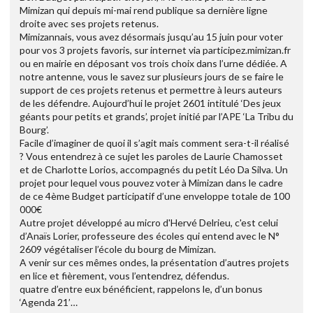
Mimizan qui depuis mi-mai rend publique sa dernière ligne
droite avec ses projets retenus.
Mimizannais, vous avez désormais jusqu’au 15 juin pour voter
pour vos 3 projets favoris, sur internet via participez.mimizan.fr
ou en mairie en déposant vos trois choix dans l’urne dédiée. A
notre antenne, vous le savez sur plusieurs jours de se faire le
support de ces projets retenus et permettre à leurs auteurs
de les défendre. Aujourd’hui le projet 2601 intitulé ‘Des jeux
géants pour petits et grands’, projet initié par l’APE ‘La Tribu du
Bourg’.
Facile d’imaginer de quoi il s’agit mais comment sera-t-il réalisé
? Vous entendrez à ce sujet les paroles de Laurie Chamosset
et de Charlotte Lorios, accompagnés du petit Léo Da Silva. Un
projet pour lequel vous pouvez voter à Mimizan dans le cadre
de ce 4ème Budget participatif d’une enveloppe totale de 100
000€
Autre projet développé au micro d'Hervé Delrieu, c'est celui
d’Anaïs Lorier, professeure des écoles qui entend avec le N°
2609 végétaliser l’école du bourg de Mimizan.
A venir sur ces mêmes ondes, la présentation d’autres projets
en lice et fièrement, vous l’entendrez, défendus.
quatre d’entre eux bénéficient, rappelons le, d’un bonus
‘Agenda 21’…