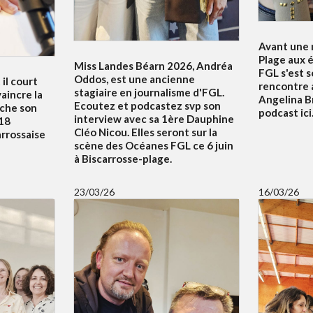
Avant une n
Plage aux é
Miss Landes Béarn 2026, Andréa
FGL s'est 
Oddos, est une ancienne
 il court
rencontre 
stagiaire en journalisme d'FGL.
aincre la
Angelina B
Ecoutez et podcastez svp son
uche son
podcast ici.
interview avec sa 1ère Dauphine
18
Cléo Nicou. Elles seront sur la
arrossaise
scène des Océanes FGL ce 6 juin
à Biscarrosse-plage.
23/03/26
16/03/26