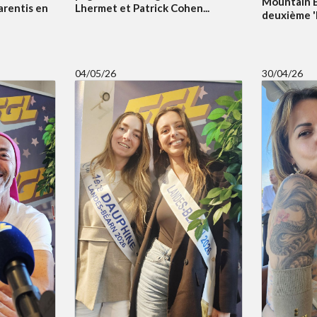
Mountain B
arentis en
Lhermet et Patrick Cohen...
deuxième 'Bi
04/05/26
30/04/26