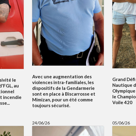
Avec une augmentation des
Grand Défi 
ivité le
violences intra-familiales, les
Nautique d
 d'FGL, au
dispositifs de la Gendarmerie
Olympique 
tionnel
sont en place à Biscarrosse et
le Champi
t incendie
Mimizan, pour un été comme
Voile 420
se...
toujours sécurisé.
24/06/26
05/06/26