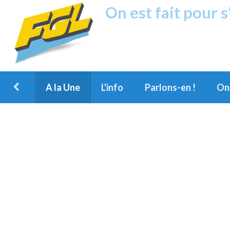
On est fait pour 
Fréquence G
1ère Radio FM du Nord des Landes, 
Montois et du Grand Dax
A la Une
L'info
Parlons-en !
On 