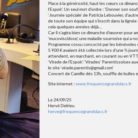
Place à la générosité, haut les cœurs ce diman
l’Espoir’. Un seul mot d’ordre : ‘Donner son sou
‘Journée spéciale’ de Patricia Lebouvier, d’aut
de toute son équipe qui s’inscrit dans la ligné
cela quelques années déjà…
Car il s’agira bien ce dimanche d’œuvrer pour a
‘mucoviscidose’, une maladie sournoise qui a
Programme cossu concocté par les bénévoles qui
5 900 € avaient été collectée lors d’une ½ jour
attendent, en marchant, en courant ou en VTT, 
‘Virade de l’Espoir’. ‘Virades' Parentissoises 
le site ‘virade.parentis@gmail.com’
Concert de Camille dès 13h, souffle de bulles e
Site internet :
www.frequencegrandslacs.fr
Le 24/09/25
Hervé Delrieu
herve@frequencegrandslacs.fr