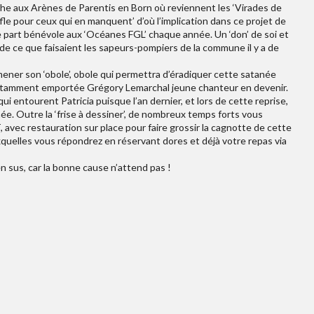
che aux Arènes de Parentis en Born où reviennent les ‘Virades de
ffle pour ceux qui en manquent’ d’où l’implication dans ce projet de
re part bénévole aux ‘Océanes FGL’ chaque année. Un ‘don’ de soi et
e de ce que faisaient les sapeurs-pompiers de la commune il y a de
mener son ‘obole’, obole qui permettra d’éradiquer cette satanée
 notamment emportée Grégory Lemarchal jeune chanteur en devenir.
 entourent Patricia puisque l’an dernier, et lors de cette reprise,
née. Outre la ‘frise à dessiner’, de nombreux temps forts vous
avec restauration sur place pour faire grossir la cagnotte de cette
auxquelles vous répondrez en réservant dores et déjà votre repas via
n sus, car la bonne cause n’attend pas !