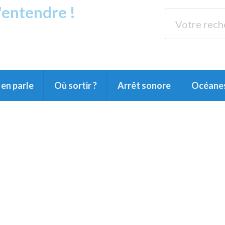
s'entendre !
rands Lacs
89.3 
du Littoral landais, du Marensin, du Pays
en parle
Où sortir ?
Arrêt sonore
Océane