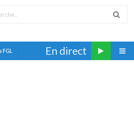
Biscarrosse 98.3 Plages océanes 91.1 Mimizan 93.7 Ste-Eulalie
94.7 Grand Dax 91.9 Soustons 90.1 Mt-de-Marsan
En direct
s FGL