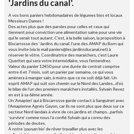
'Jardins du canal'.
A vos bons paniers hebdomadaires de légumes bios et locaux
Messieurs Dames !
Des actes plus que des paroles pour celles et ceux qui
tiennent pour conviction une alimentation saine pour une vie
qui le serait tout autant. C’est, à la belle saison, la proposition à
Biscarrosse des ‘Jardins du canal’, l’une des AMAP du Born qui
vous invite (via le mail paniers@les jardinsducanal.net) à
réserver le vôtre. Coordinatrice des maraichers, c’est Laure
Queritet qui sera votre intermédiaire, vous l'entendrez.
Valeur du panier 12€50 pour une durée de contrat comprise
entre 6 et 7 mois, soit un panier par semaine, ce qui vous
amènera à manger sain, à moins que ce ne soit déjà fait. Un
esprit AMAP qui suit son chemin sur le Nord des Landes...d’où
le bilan de l’un des premiers maraîchers installés. Sylvain Revez
en est à sa 6ème année.
Un ‘Amapien’ qui à Biscarrosse garde contact à Sanguinet avec
l’Amapienne Agnés Gayon, car ils ne sont plus que deux sur ce
secteur Nord-landais à vivre de ces jardins et champs…parfois
‘survivre’ comme nous l’a confié Sylvain qui a connu des
périodes de doutes.
A notre 'paysan bio' de rêver travailler plus avec les