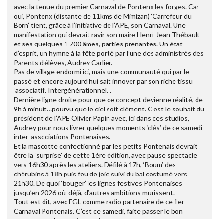
avec la tenue du premier Carnaval de Pontenx les forges. Car
oui, Pontenx (distante de 11kms de Mimizan) ‘Carrefour du
Born’ tient, grâce à l’initiative de l’APE, son Carnaval. Une
manifestation qui devrait ravir son maire Henri-Jean Thébault
et ses quelques 1 700 âmes, parties prenantes. Un état
d’esprit, un hymne à la fête porté par l’une des administrés des
Parents d’élèves, Audrey Carlier.
Pas de village endormi ici, mais une communauté qui par le
passé et encore aujourd’hui sait innover par son riche tissu
‘associatif’. Intergénérationnel…
Dernière ligne droite pour que ce concept devienne réalité, de
9h à minuit…pourvu que le ciel soit clément. C’est le souhait du
président de l’APE Olivier Papin avec, ici dans ces studios,
Audrey pour nous livrer quelques moments ‘clés’ de ce samedi
inter-associations Pontenaises.
Et la mascotte confectionné par les petits Pontenais devrait
être la ‘surprise’ de cette 1ère édition, avec pause spectacle
vers 16h30 après les ateliers. Défilé à 17h, ‘Boum’ des
chérubins à 18h puis feu de joie suivi du bal costumé vers
21h30. De quoi ‘bouger’ les lignes festives Pontenaises
jusqu’en 2026 où, déjà, d’autres ambitions murissent.
Tout est dit, avec FGL comme radio partenaire de ce 1er
Carnaval Pontenais. C’est ce samedi, faite passer le bon