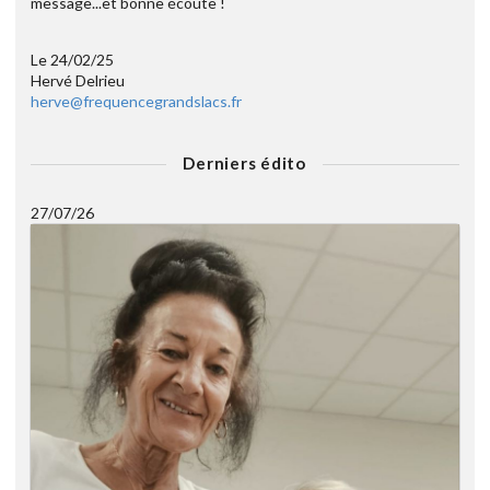
message...et bonne écoute !
Le 24/02/25
Hervé Delrieu
herve@frequencegrandslacs.fr
Derniers édito
27/07/26