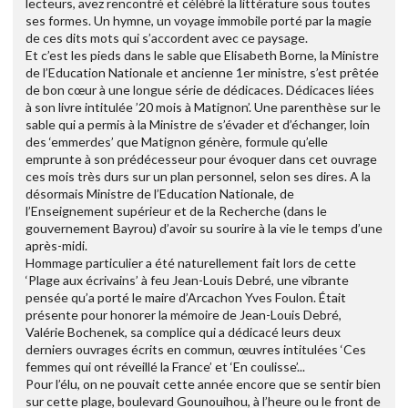
lecteurs, avez rencontré et célébré la littérature sous toutes
ses formes. Un hymne, un voyage immobile porté par la magie
de ces dits mots qui s’accordent avec ce paysage.
Et c’est les pieds dans le sable que Elisabeth Borne, la Ministre
de l’Education Nationale et ancienne 1er ministre, s’est prêtée
de bon cœur à une longue série de dédicaces. Dédicaces liées
à son livre intitulée ’20 mois à Matignon’. Une parenthèse sur le
sable qui a permis à la Ministre de s’évader et d’échanger, loin
des ‘emmerdes’ que Matignon génère, formule qu’elle
emprunte à son prédécesseur pour évoquer dans cet ouvrage
ces mois très durs sur un plan personnel, selon ses dires. A la
désormais Ministre de l’Education Nationale, de
l’Enseignement supérieur et de la Recherche (dans le
gouvernement Bayrou) d’avoir su sourire à la vie le temps d’une
après-midi.
Hommage particulier a été naturellement fait lors de cette
‘Plage aux écrivains’ à feu Jean-Louis Debré, une vibrante
pensée qu’a porté le maire d’Arcachon Yves Foulon. Était
présente pour honorer la mémoire de Jean-Louis Debré,
Valérie Bochenek, sa complice qui a dédicacé leurs deux
derniers ouvrages écrits en commun, œuvres intitulées ‘Ces
femmes qui ont réveillé la France’ et ‘En coulisse’...
Pour l’élu, on ne pouvait cette année encore que se sentir bien
sur cette plage, boulevard Gounouihou, à l’heure ou le front de