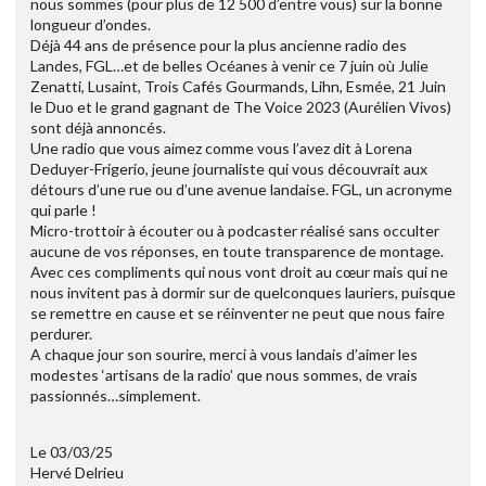
nous sommes (pour plus de 12 500 d’entre vous) sur la bonne
longueur d’ondes.
Déjà 44 ans de présence pour la plus ancienne radio des
Landes, FGL…et de belles Océanes à venir ce 7 juin où Julie
Zenatti, Lusaint, Trois Cafés Gourmands, Lihn, Esmée, 21 Juin
le Duo et le grand gagnant de The Voice 2023 (Aurélien Vivos)
sont déjà annoncés.
Une radio que vous aimez comme vous l’avez dit à Lorena
Deduyer-Frigerio, jeune journaliste qui vous découvrait aux
détours d’une rue ou d’une avenue landaise. FGL, un acronyme
qui parle !
Micro-trottoir à écouter ou à podcaster réalisé sans occulter
aucune de vos réponses, en toute transparence de montage.
Avec ces compliments qui nous vont droit au cœur mais qui ne
nous invitent pas à dormir sur de quelconques lauriers, puisque
se remettre en cause et se réinventer ne peut que nous faire
perdurer.
A chaque jour son sourire, merci à vous landais d’aimer les
modestes ‘artisans de la radio’ que nous sommes, de vrais
passionnés…simplement.
Le 03/03/25
Hervé Delrieu