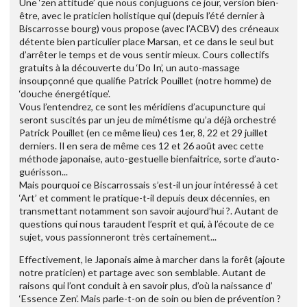
Une ‘zen attitude’ que nous conjuguons ce jour, version bien-
être, avec le praticien holistique qui (depuis l’été dernier à
Biscarrosse bourg) vous propose (avec l’ACBV) des créneaux
détente bien particulier place Marsan, et ce dans le seul but
d’arrêter le temps et de vous sentir mieux. Cours collectifs
gratuits à la découverte du ‘Do In’, un auto-massage
insoupçonné que qualifie Patrick Pouillet (notre homme) de
‘douche énergétique’.
Vous l’entendrez, ce sont les méridiens d’acupuncture qui
seront suscités par un jeu de mimétisme qu’a déjà orchestré
Patrick Pouillet (en ce même lieu) ces 1er, 8, 22 et 29 juillet
derniers. Il en sera de même ces 12 et 26 août avec cette
méthode japonaise, auto-gestuelle bienfaitrice, sorte d’auto-
guérisson...
Mais pourquoi ce Biscarrossais s’est-il un jour intéressé à cet
‘Art’ et comment le pratique-t-il depuis deux décennies, en
transmettant notamment son savoir aujourd’hui ?. Autant de
questions qui nous taraudent l’esprit et qui, à l’écoute de ce
sujet, vous passionneront très certainement...
Effectivement, le Japonais aime à marcher dans la forêt (ajoute
notre praticien) et partage avec son semblable. Autant de
raisons qui l’ont conduit à en savoir plus, d’où la naissance d’
‘Essence Zen’. Mais parle-t-on de soin ou bien de prévention ?