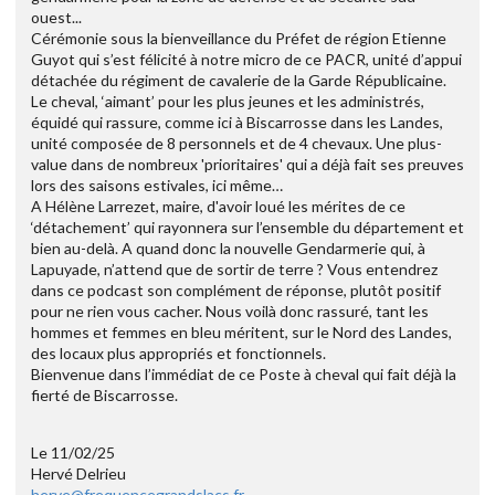
ouest...
Cérémonie sous la bienveillance du Préfet de région Etienne
Guyot qui s’est félicité à notre micro de ce PACR, unité d’appui
détachée du régiment de cavalerie de la Garde Républicaine.
Le cheval, ‘aimant’ pour les plus jeunes et les administrés,
équidé qui rassure, comme ici à Biscarrosse dans les Landes,
unité composée de 8 personnels et de 4 chevaux. Une plus-
value dans de nombreux 'prioritaires' qui a déjà fait ses preuves
lors des saisons estivales, ici même…
A Hélène Larrezet, maire, d'avoir loué les mérites de ce
‘détachement’ qui rayonnera sur l’ensemble du département et
bien au-delà. A quand donc la nouvelle Gendarmerie qui, à
Lapuyade, n’attend que de sortir de terre ? Vous entendrez
dans ce podcast son complément de réponse, plutôt positif
pour ne rien vous cacher. Nous voilà donc rassuré, tant les
hommes et femmes en bleu méritent, sur le Nord des Landes,
des locaux plus appropriés et fonctionnels.
Bienvenue dans l’immédiat de ce Poste à cheval qui fait déjà la
fierté de Biscarrosse.
Le 11/02/25
Hervé Delrieu
herve@frequencegrandslacs.fr