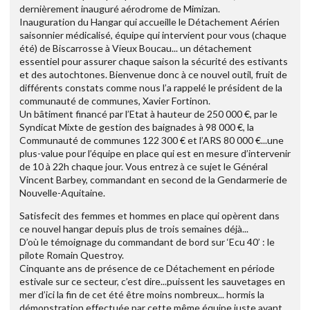
dernièrement inauguré aérodrome de Mimizan.
Inauguration du Hangar qui accueille le Détachement Aérien
saisonnier médicalisé, équipe qui intervient pour vous (chaque
été) de Biscarrosse à Vieux Boucau... un détachement
essentiel pour assurer chaque saison la sécurité des estivants
et des autochtones. Bienvenue donc à ce nouvel outil, fruit de
différents constats comme nous l’a rappelé le président de la
communauté de communes, Xavier Fortinon.
Un bâtiment financé par l’Etat à hauteur de 250 000 €, par le
Syndicat Mixte de gestion des baignades à 98 000 €, la
Communauté de communes 122 300 € et l’ARS 80 000 €...une
plus-value pour l’équipe en place qui est en mesure d’intervenir
de 10 à 22h chaque jour. Vous entrez à ce sujet le Général
Vincent Barbey, commandant en second de la Gendarmerie de
Nouvelle-Aquitaine.
Satisfecit des femmes et hommes en place qui opèrent dans
ce nouvel hangar depuis plus de trois semaines déjà...
D’où le témoignage du commandant de bord sur ‘Ecu 40’ : le
pilote Romain Questroy.
Cinquante ans de présence de ce Détachement en période
estivale sur ce secteur, c’est dire...puissent les sauvetages en
mer d’ici la fin de cet été être moins nombreux... hormis la
démonstration effectuée par cette même équipe juste avant