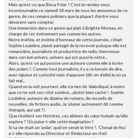
Mais qu’est-ce que Bisca Polar ? C’est le rendez-vous
incontournable ce samedi 18 mars de tous les amoureux de ce
genre, de ces romans policiers que la plupart d’entre vous
dévorent sans compter.
Une immersion dans ce genre qui plait à Brigitte Moreau, en
charge de cet événement pas comme les autres.
Notre invitée, et invitée d’honneur de cette journée, c’était
Sophie Loubière, plaisir partagé de la recevoir puisque elle est
romancière, journaliste et productrice de radio, bienvenue
dans son bel univers, univers qui est aussi le nôtre...
Alors, qu’est-ce qui pousse une auteure comme elle à écrire
des polars ?. Comme tout journaliste, il y a ce besoin de dire,
avec rigueur et curiosité mais d’appuyer (dit-on d'elle) la où ça
fait mal...
Quand on la voit pourtant, elle n’a rien de ‘diabolique’, à moins
que ce ne soit son côté sombre... plutôt bien caché !. Sophie
Loubière, auteure de dizaine de romans, de recueils de
nouvelles, de fictions audio...la ‘plume’ autrement dit comme
thérapie, qui sait ?!.
Que révèlent ses histoires, ces abîmes du cœur humain qu'elle
explore ? Où puise-t-elle cette imagination ?
Si sa vie était un ‘polar’, quel en serait le titre ?. 'Cheval de feu'
a-t-elle répondu au Directeur et Rédacteur en chef.