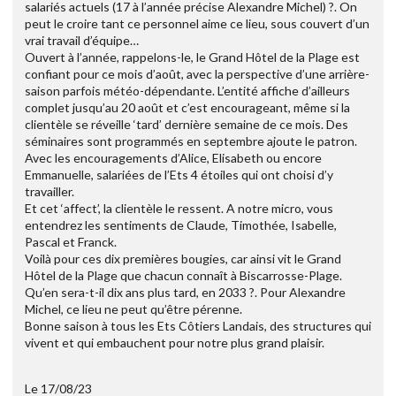
salariés actuels (17 à l’année précise Alexandre Michel) ?. On
peut le croire tant ce personnel aime ce lieu, sous couvert d’un
vrai travail d’équipe…
Ouvert à l’année, rappelons-le, le Grand Hôtel de la Plage est
confiant pour ce mois d’août, avec la perspective d’une arrière-
saison parfois météo-dépendante. L’entité affiche d’ailleurs
complet jusqu’au 20 août et c’est encourageant, même si la
clientèle se réveille ‘tard’ dernière semaine de ce mois. Des
séminaires sont programmés en septembre ajoute le patron.
Avec les encouragements d’Alice, Elisabeth ou encore
Emmanuelle, salariées de l’Ets 4 étoiles qui ont choisi d’y
travailler.
Et cet ‘affect’, la clientèle le ressent. A notre micro, vous
entendrez les sentiments de Claude, Timothée, Isabelle,
Pascal et Franck.
Voilà pour ces dix premières bougies, car ainsi vit le Grand
Hôtel de la Plage que chacun connaît à Biscarrosse-Plage.
Qu’en sera-t-il dix ans plus tard, en 2033 ?. Pour Alexandre
Michel, ce lieu ne peut qu’être pérenne.
Bonne saison à tous les Ets Côtiers Landais, des structures qui
vivent et qui embauchent pour notre plus grand plaisir.
Le 17/08/23