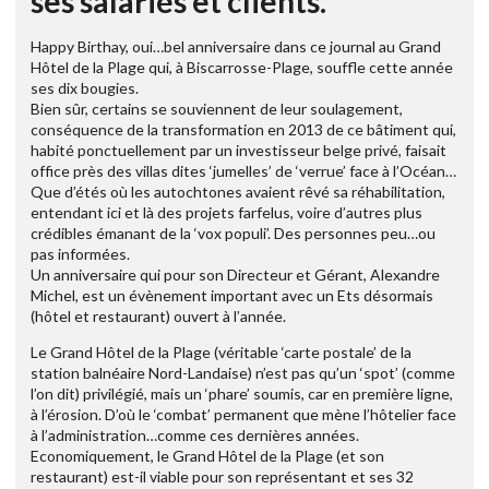
ses salariés et clients.
Happy Birthay, oui…bel anniversaire dans ce journal au Grand
Hôtel de la Plage qui, à Biscarrosse-Plage, souffle cette année
ses dix bougies.
Bien sûr, certains se souviennent de leur soulagement,
conséquence de la transformation en 2013 de ce bâtiment qui,
habité ponctuellement par un investisseur belge privé, faisait
office près des villas dites ‘jumelles’ de ‘verrue’ face à l’Océan…
Que d’étés où les autochtones avaient rêvé sa réhabilitation,
entendant ici et là des projets farfelus, voire d’autres plus
crédibles émanant de la ‘vox populi’. Des personnes peu…ou
pas informées.
Un anniversaire qui pour son Directeur et Gérant, Alexandre
Michel, est un évènement important avec un Ets désormais
(hôtel et restaurant) ouvert à l’année.
Le Grand Hôtel de la Plage (véritable ‘carte postale’ de la
station balnéaire Nord-Landaise) n’est pas qu’un ‘spot’ (comme
l’on dit) privilégié, mais un ‘phare’ soumis, car en première ligne,
à l’érosion. D’où le ‘combat’ permanent que mène l’hôtelier face
à l’administration…comme ces dernières années.
Economiquement, le Grand Hôtel de la Plage (et son
restaurant) est-il viable pour son représentant et ses 32