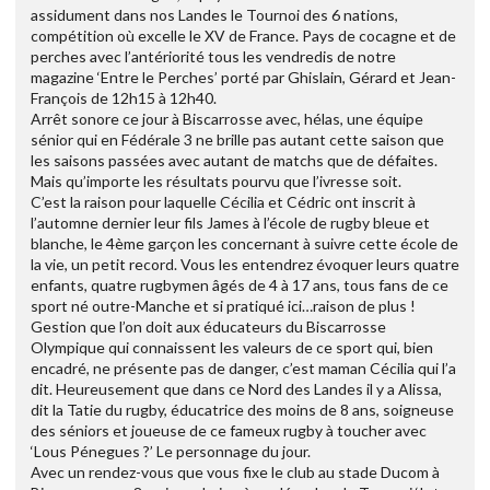
assidument dans nos Landes le Tournoi des 6 nations,
compétition où excelle le XV de France. Pays de cocagne et de
perches avec l’antériorité tous les vendredis de notre
magazine ‘Entre le Perches’ porté par Ghislain, Gérard et Jean-
François de 12h15 à 12h40.
Arrêt sonore ce jour à Biscarrosse avec, hélas, une équipe
sénior qui en Fédérale 3 ne brille pas autant cette saison que
les saisons passées avec autant de matchs que de défaites.
Mais qu’importe les résultats pourvu que l’ivresse soit.
C’est la raison pour laquelle Cécilia et Cédric ont inscrit à
l’automne dernier leur fils James à l’école de rugby bleue et
blanche, le 4ème garçon les concernant à suivre cette école de
la vie, un petit record. Vous les entendrez évoquer leurs quatre
enfants, quatre rugbymen âgés de 4 à 17 ans, tous fans de ce
sport né outre-Manche et si pratiqué ici…raison de plus !
Gestion que l’on doit aux éducateurs du Biscarrosse
Olympique qui connaissent les valeurs de ce sport qui, bien
encadré, ne présente pas de danger, c’est maman Cécilia qui l’a
dit. Heureusement que dans ce Nord des Landes il y a Alissa,
dit la Tatie du rugby, éducatrice des moins de 8 ans, soigneuse
des séniors et joueuse de ce fameux rugby à toucher avec
‘Lous Pénegues ?’ Le personnage du jour.
Avec un rendez-vous que vous fixe le club au stade Ducom à