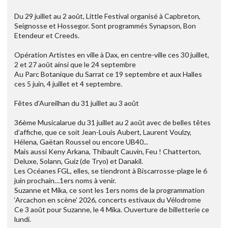
Du 29 juillet au 2 août, Little Festival organisé à Capbreton,
Seignosse et Hossegor. Sont programmés Synapson, Bon
Etendeur et Creeds.
Opération Artistes en ville à Dax, en centre-ville ces 30 juillet,
2 et 27 août ainsi que le 24 septembre
Au Parc Botanique du Sarrat ce 19 septembre et aux Halles
ces 5 juin, 4 juillet et 4 septembre.
Fêtes d’Aureilhan du 31 juillet au 3 août
36ème Musicalarue du 31 juillet au 2 août avec de belles têtes
d’affiche, que ce soit Jean-Louis Aubert, Laurent Voulzy,
Hélena, Gaëtan Roussel ou encore UB40...
Mais aussi Keny Arkana, Thibault Cauvin, Feu ! Chatterton,
Deluxe, Solann, Guiz (de Tryo) et Danakil.
Les Océanes FGL, elles, se tiendront à Biscarrosse-plage le 6
juin prochain…1ers noms à venir.
Suzanne et Mika, ce sont les 1ers noms de la programmation
‘Arcachon en scène’ 2026, concerts estivaux du Vélodrome
Ce 3 août pour Suzanne, le 4 Mika. Ouverture de billetterie ce
lundi.