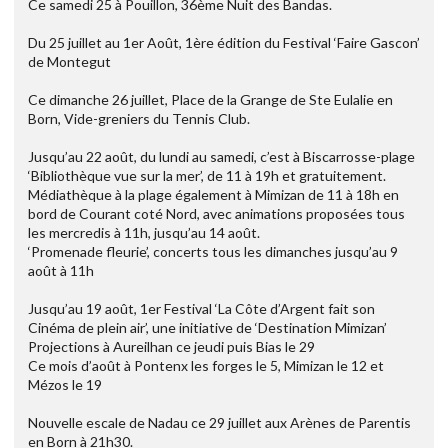
Ce samedi 25 à Pouillon, 36ème Nuit des Bandas.
Du 25 juillet au 1er Août, 1ère édition du Festival ‘Faire Gascon’
de Montegut
Ce dimanche 26 juillet, Place de la Grange de Ste Eulalie en
Born, Vide-greniers du Tennis Club.
Jusqu’au 22 août, du lundi au samedi, c’est à Biscarrosse-plage
‘Bibliothèque vue sur la mer’, de 11 à 19h et gratuitement.
Médiathèque à la plage également à Mimizan de 11 à 18h en
bord de Courant coté Nord, avec animations proposées tous
les mercredis à 11h, jusqu’au 14 août.
‘Promenade fleurie’, concerts tous les dimanches jusqu’au 9
août à 11h
Jusqu’au 19 août, 1er Festival ‘La Côte d’Argent fait son
Cinéma de plein air’, une initiative de ‘Destination Mimizan’
Projections à Aureilhan ce jeudi puis Bias le 29
Ce mois d’août à Pontenx les forges le 5, Mimizan le 12 et
Mézos le 19
Nouvelle escale de Nadau ce 29 juillet aux Arènes de Parentis
en Born à 21h30.