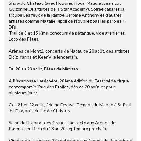
Show du Château (avec Houcine, Hoda, Maud et Jean-Luc
Guizonne…4 artistes de la Star’Academy), Soirée cabaret, la
troupe Les feux de la Rampe, Jerome Anthony et d’autres
artistes comme Magalie Ripoll de N’oubliez pas les paroles +
Dj’s
Trail de 8 et 15 Kms, concours de pétanque, vide grenier et
Loto des Fêtes.
Arènes de Mont2, concerts de Nadau ce 20 août, des artistes
Eloïz, Yanns et KeenV le lendemain.
Du 20 au 23 août, Fêtes de Mimizan.
A Biscarrosse-Latécoère, 28ème édition du Festival de cirque
contemporain ‘Rue des Etoiles’, dès ce 20 août et pour
plusieurs jours.
Ces 21 et 22 août, 26ème Festival Tempos du Monde à St Paul
lès Dax, près du lac de Christus.
Salon de l’Habitat des Grands Lacs acté aux Arènes de
Parentis en Born du 18 au 20 septembre prochain.
Virades de l’Espoir ce 27 septembre aux Arènes de Parentis en