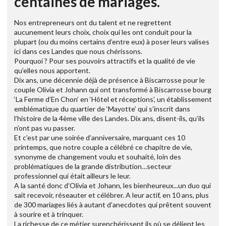
centaines de mariages.
Nos entrepreneurs ont du talent et ne regrettent
aucunement leurs choix, choix qui les ont conduit pour la
plupart (ou du moins certains d’entre eux) à poser leurs valises
ici dans ces Landes que nous chérissons.
Pourquoi ? Pour ses pouvoirs attractifs et la qualité de vie
qu’elles nous apportent.
Dix ans, une décennie déjà de présence à Biscarrosse pour le
couple Olivia et Johann qui ont transformé à Biscarrosse bourg
‘La Ferme d’En Chon’ en ‘Hôtel et réceptions’, un établissement
emblématique du quartier de ‘Mayotte’ qui s’inscrit dans
l’histoire de la 4ème ville des Landes. Dix ans, disent-ils, qu’ils
n’ont pas vu passer.
Et c’est par une soirée d’anniversaire, marquant ces 10
printemps, que notre couple a célébré ce chapitre de vie,
synonyme de changement voulu et souhaité, loin des
problématiques de la grande distribution…secteur
professionnel qui était ailleurs le leur.
A la santé donc d’Olivia et Johann, les bienheureux...un duo qui
sait recevoir, réseauter et célébrer. A leur actif, en 10 ans, plus
de 300 mariages liés à autant d’anecdotes qui prêtent souvent
à sourire et à trinquer.
La richesse de ce métier surenchérissent ils où se délient les