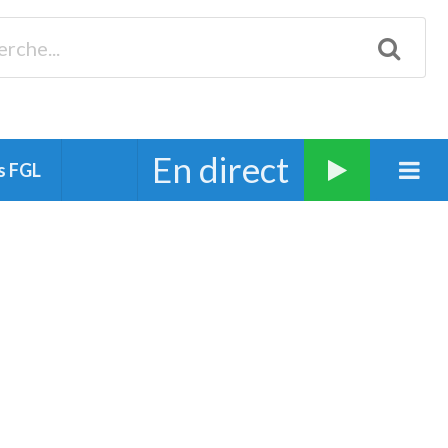
Biscarrosse 98.3 Plages océanes 91.1 Mimizan 93.7 Ste-Eulalie
94.7 Grand Dax 91.9 Soustons 90.1 Mt-de-Marsan
En direct
s FGL