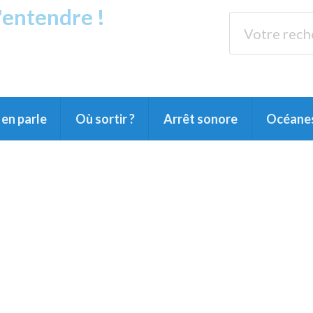
s'entendre !
rands Lacs
89.3 
du Littoral landais, du Marensin, du Pays
en parle
Où sortir ?
Arrêt sonore
Océane