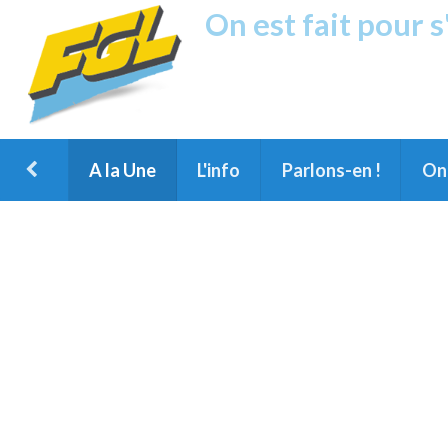
On est fait pour 
Fréquence G
1ère Radio FM du Nord des Landes, 
Montois et du Grand Dax
A la Une
L'info
Parlons-en !
On 