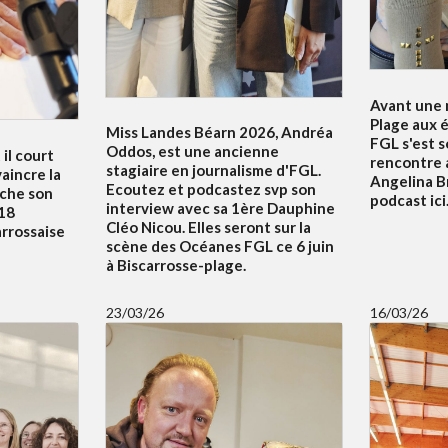
Avant une n
Plage aux é
Miss Landes Béarn 2026, Andréa
FGL s'est 
Oddos, est une ancienne
 il court
rencontre 
stagiaire en journalisme d'FGL.
aincre la
Angelina B
Ecoutez et podcastez svp son
uche son
podcast ici.
interview avec sa 1ère Dauphine
18
Cléo Nicou. Elles seront sur la
arrossaise
scène des Océanes FGL ce 6 juin
à Biscarrosse-plage.
23/03/26
16/03/26