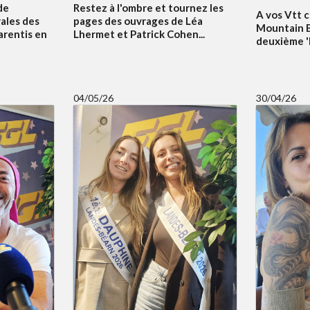
de
Restez à l'ombre et tournez les
A vos Vtt c
vales des
pages des ouvrages de Léa
Mountain B
arentis en
Lhermet et Patrick Cohen...
deuxième 'Bi
04/05/26
30/04/26