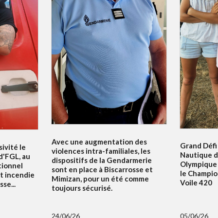
Avec une augmentation des
Grand Défi 
ivité le
violences intra-familiales, les
Nautique d
 d'FGL, au
dispositifs de la Gendarmerie
Olympique 
tionnel
sont en place à Biscarrosse et
le Champi
t incendie
Mimizan, pour un été comme
Voile 420
se...
toujours sécurisé.
24/06/26
05/06/26