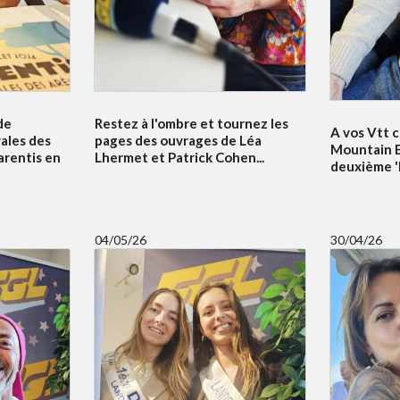
de
Restez à l'ombre et tournez les
A vos Vtt c
vales des
pages des ouvrages de Léa
Mountain B
arentis en
Lhermet et Patrick Cohen...
deuxième 'Bi
04/05/26
30/04/26