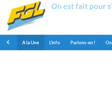
On est fait pour 
Fréquence G
1ère Radio FM du Nord des Landes, 
Montois et du Grand Dax
A la Une
L'info
Parlons-en !
On 