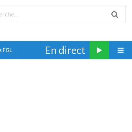
Biscarrosse 98.3 Plages océanes 91.1 Mimizan 93.7 Ste-Eulalie
94.7 Grand Dax 91.9 Soustons 90.1 Mt-de-Marsan
En direct
s FGL