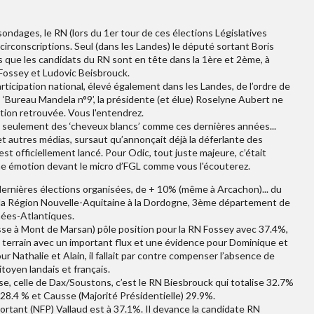
sondages, le RN (lors du 1er tour de ces élections Législatives
circonscriptions. Seul (dans les Landes) le député sortant Boris
ors que les candidats du RN sont en tête dans la 1ère et 2ème, à
 Fossey et Ludovic Beisbrouck.
rticipation national, élevé également dans les Landes, de l’ordre de
‘Bureau Mandela n°9’, la présidente (et élue) Roselyne Aubert ne
tion retrouvée. Vous l'entendrez.
s seulement des ‘cheveux blancs’ comme ces dernières années...
et autres médias, sursaut qu’annonçait déjà la déferlante des
est officiellement lancé. Pour Odic, tout juste majeure, c’était
taine émotion devant le micro d’FGL comme vous l'écouterez.
dernières élections organisées, de + 10% (même à Arcachon)... du
 la Région Nouvelle-Aquitaine à la Dordogne, 3ème département de
énées-Atlantiques.
rosse à Mont de Marsan) pôle position pour la RN Fossey avec 37.4%,
ce terrain avec un important flux et une évidence pour Dominique et
our Nathalie et Alain, il fallait par contre compenser l’absence de
toyen landais et français.
se, celle de Dax/Soustons, c’est le RN Biesbrouck qui totalise 32.7%
28.4 % et Causse (Majorité Présidentielle) 29.9%.
sortant (NFP) Vallaud est à 37.1%. Il devance la candidate RN