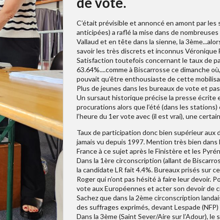
de vote.
C’était prévisible et annoncé en amont par les 
anticipées) a raflé la mise dans de nombreuses 
Vallaud et en tête dans la sienne, la 3ème...al
savoir les très discrets et inconnus Véronique
Satisfaction toutefois concernant le taux de pa
63.64%....comme à Biscarrosse ce dimanche où, 
pouvait qu’être enthousiaste de cette mobilisa
Plus de jeunes dans les bureaux de vote et pa
Un sursaut historique précise la presse écrite 
procurations alors que l’été (dans les stations) 
l’heure du 1er vote avec (il est vrai), une cer
Taux de participation donc bien supérieur aux 
jamais vu depuis 1997. Mention très bien dans
France à ce sujet après le Finistère et les Pyr
Dans la 1ère circonscription (allant de Biscar
la candidate LR fait 4.4%. Bureaux prisés sur 
Roger qui n’ont pas hésité à faire leur devoir. P
vote aux Européennes et acter son devoir de ci
Sachez que dans la 2ème circonscription landai
des suffrages exprimés, devant Lespade (NFP) 
Dans la 3ème (Saint Sever/Aire sur l’Adour), le 