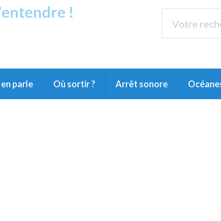
s'entendre !
rands Lacs
89.3 
du Littoral landais, du Marensin, du Pays
en parle
Où sortir ?
Arrêt sonore
Océane