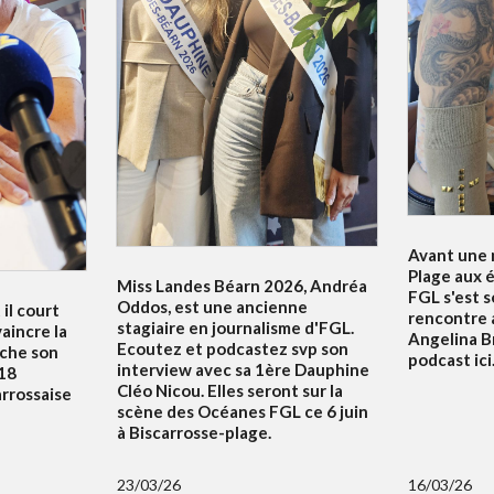
Avant une n
Plage aux é
Miss Landes Béarn 2026, Andréa
FGL s'est 
Oddos, est une ancienne
 il court
rencontre 
stagiaire en journalisme d'FGL.
aincre la
Angelina B
Ecoutez et podcastez svp son
uche son
podcast ici.
interview avec sa 1ère Dauphine
18
Cléo Nicou. Elles seront sur la
arrossaise
scène des Océanes FGL ce 6 juin
à Biscarrosse-plage.
23/03/26
16/03/26