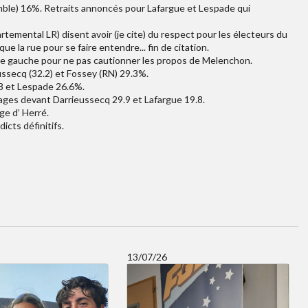
emble) 16%. Retraits annoncés pour Lafargue et Lespade qui
rtemental LR) disent avoir (je cite) du respect pour les électeurs du
que la rue pour se faire entendre... fin de citation.
 de gauche pour ne pas cautionner les propos de Melenchon.
ssecq (32.2) et Fossey (RN) 29.3%.
.8 et Lespade 26.6%.
ages devant Darrieussecq 29.9 et Lafargue 19.8.
age d’ Herré.
icts définitifs.
13/07/26