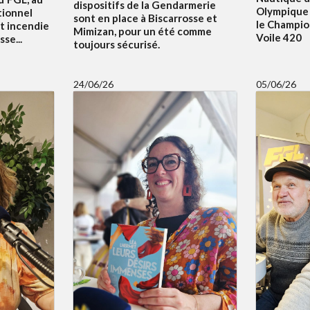
dispositifs de la Gendarmerie
Olympique 
tionnel
sont en place à Biscarrosse et
le Champi
t incendie
Mimizan, pour un été comme
Voile 420
se...
toujours sécurisé.
24/06/26
05/06/26