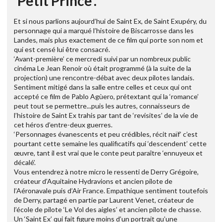
'Petit Prince'.
Et si nous parlions aujourd’hui de Saint Ex, de Saint Exupéry, du
personnage qui a marqué l’histoire de Biscarrosse dans les
Landes, mais plus exactement de ce film qui porte son nom et
qui est censé lui être consacré.
‘Avant-première’ ce mercredi suivi par un nombreux public
cinéma Le Jean Renoir où était programmé (à la suite de la
projection) une rencontre-débat avec deux pilotes landais.
Sentiment mitigé dans la salle entre celles et ceux qui ont
accepté ce film de Pablo Agùero, prétextant qui la ‘romance’
peut tout se permettre...puis les autres, connaisseurs de
l’histoire de Saint Ex trahis par tant de ‘revisites’ de la vie de
cet héros d’entre-deux guerres.
‘Personnages évanescents et peu crédibles, récit naïf’ c’est
pourtant cette semaine les qualificatifs qui ‘descendent’ cette
œuvre, tant il est vrai que le conte peut paraître ‘ennuyeux et
décalé’.
Vous entendrez à notre micro le ressenti de Derry Grégoire,
créateur d’Aquitaine Hydravions et ancien pilote de
l’Aéronavale puis d’Air France. Empathique sentiment toutefois
de Derry, partagé en partie par Laurent Venet, créateur de
l’école de pilote ‘Le Vol des aigles’ et ancien pilote de chasse.
Un ‘Saint Ex’ qui fait figure moins d’un portrait qu’une