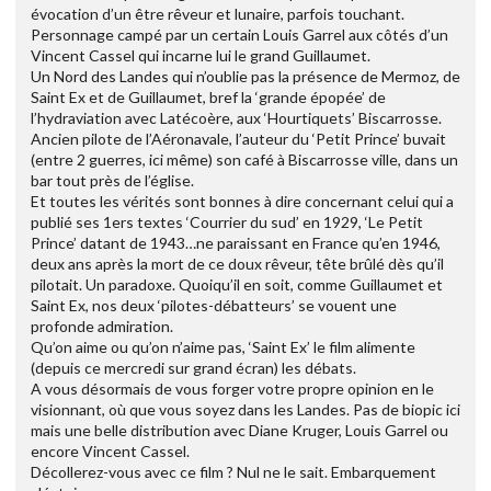
évocation d’un être rêveur et lunaire, parfois touchant.
Personnage campé par un certain Louis Garrel aux côtés d’un
Vincent Cassel qui incarne lui le grand Guillaumet.
Un Nord des Landes qui n’oublie pas la présence de Mermoz, de
Saint Ex et de Guillaumet, bref la ‘grande épopée’ de
l’hydraviation avec Latécoère, aux ‘Hourtiquets’ Biscarrosse.
Ancien pilote de l’Aéronavale, l’auteur du ‘Petit Prince’ buvait
(entre 2 guerres, ici même) son café à Biscarrosse ville, dans un
bar tout près de l’église.
Et toutes les vérités sont bonnes à dire concernant celui qui a
publié ses 1ers textes ‘Courrier du sud’ en 1929, ‘Le Petit
Prince’ datant de 1943…ne paraissant en France qu’en 1946,
deux ans après la mort de ce doux rêveur, tête brûlé dès qu’il
pilotait. Un paradoxe. Quoiqu’il en soit, comme Guillaumet et
Saint Ex, nos deux ‘pilotes-débatteurs’ se vouent une
profonde admiration.
Qu’on aime ou qu’on n’aime pas, ‘Saint Ex’ le film alimente
(depuis ce mercredi sur grand écran) les débats.
A vous désormais de vous forger votre propre opinion en le
visionnant, où que vous soyez dans les Landes. Pas de biopic ici
mais une belle distribution avec Diane Kruger, Louis Garrel ou
encore Vincent Cassel.
Décollerez-vous avec ce film ? Nul ne le sait. Embarquement