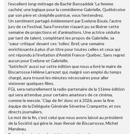
l’excellent long-métrage de Bachir Bensaddek ‘La femme
cachée’, une logique pour la comédienne Gabrielle, Québécoise
par son père et cinéphile pointue, vous l'entendrez.
Un sentiment partagé évidemment par Evelyne Bouix, l’autre
jury de ce Festival, Sara Forestier n’ayant pu se libérer cette
semaine de projections et d’animations. Une actrice séduite
par tant de talent, complétant les propos de Gabrielle, sa
‘sœur-critique’ devant ces ‘toiles’. Bref, une semaine
enrichissante à plus d’un titre pour toutes celles et ceux qui
ont répondu à l’invitation d’Amitié France-Québec. Sans regret
aucun pour Evelyne et Gabrielle.
‘Satisfecit’ aussi sur cette édition que nous a livré le maire de
Biscarrosse Hélène Larrezet qui, malgré son emploi du temps
chargé, aura trouvé les minutes nécessaires pour aller
visionner quelques films.
FGL sera naturellement la radio-partenaire de la 11ème édition
qui sera attendue, pour certains amateurs de ce cinéma,
comme le messie. ‘Clap de fin’ donc et à 2026, avec la fine
équipe de la Déléguée Générale Séverine Crampette, et nos
directs journaliers.
Le mot de la fin, c’est celui que nous avons laissé au président
de la Société qui gère le Jean Renoir de Biscarrosse, Michel
Mandeau.