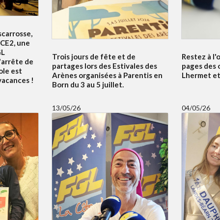
scarrosse,
 CE2, une
GL
Trois jours de fête et de
Restez à l'
'arrête de
partages lors des Estivales des
pages des 
ole est
Arènes organisées à Parentis en
Lhermet et 
 vacances !
Born du 3 au 5 juillet.
13/05/26
04/05/26