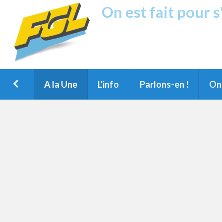
On est fait pour 
Fréquence G
1ère Radio FM du Nord des Landes, 
Montois et du Grand Dax
A la Une
L'info
Parlons-en !
On 