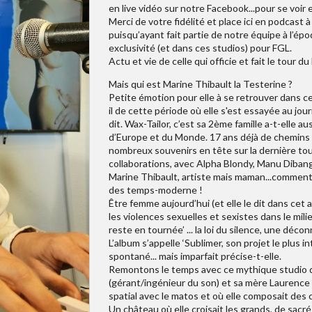
en live vidéo sur notre Facebook...pour se voir 
Merci de votre fidélité et place ici en podcas
puisqu’ayant fait partie de notre équipe à l’épo
exclusivité (et dans ces studios) pour FGL.
Actu et vie de celle qui officie et fait le tou
Mais qui est Marine Thibault la Testerine ?
Petite émotion pour elle à se retrouver dans ce
il de cette période où elle s'est essayée au jo
dit. Wax-Tailor, c’est sa 2ème famille a-t-elle au
d’Europe et du Monde. 17 ans déjà de chemins à
nombreux souvenirs en tête sur la dernière tou
collaborations, avec Alpha Blondy, Manu Dibang
Marine Thibault, artiste mais maman...comment c
des temps-moderne !
Être femme aujourd’hui (et elle le dit dans c
les violences sexuelles et sexistes dans le mil
reste en tournée’ ... la loi du silence, une déconn
L’album s’appelle ‘Sublimer, son projet le plus 
spontané... mais imparfait précise-t-elle.
Remontons le temps avec ce mythique studio d’
(gérant/ingénieur du son) et sa mère Laurence V
spatial avec le matos et où elle composait des 
Un château où elle croisait les grands, de sacr