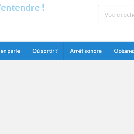
s'entendre !
rands Lacs
89.3 
du Littoral landais, du Marensin, du Pays
en parle
Où sortir ?
Arrêt sonore
Océane