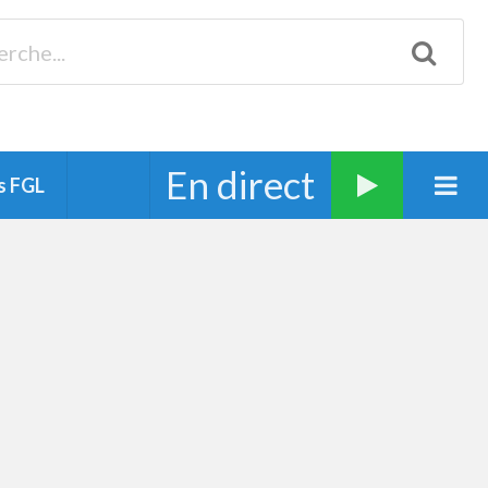
Biscarrosse 98.3 Plages océanes 91.1 Mimizan 93.7 Ste-Eulalie
94.7 Grand Dax 91.9 Soustons 90.1 Mt-de-Marsan
En direct
s FGL