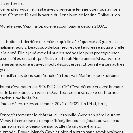
et s’entendre.
t à ce rendez-vous intimiste avec une jeune femme que nous aimons,
que. C’est ce 19 avril la sortie du 1er album de Marine Thibault, en
r du Monde avec Wax-Tailor, qu’elle accompagne depuis 2007…
s studios et derrière ces micros qu'elle a ‘fréquentés’. Que reste-t-
urnalisme radio ?. Beaucoup de bonheur et de tendresse nous a-t-elle
ssi ajouté. Elle a joué avec lui sur les scènes les plus prestigieuses
 ses côtés en tant que flutiste et multi-instrumentiste...avec de
rnée américaine et avec moult découvertes. Et puis il y a ces autres
o etc...
oncilier les deux sans ‘jongler’ à tout va ? Marine super-héroïne
et album) c’est parler du ‘SOUNDCHECK’. C’est dénoncer avec humour
ieu de la musique. Du vécu ? Oui. ‘Tout ce qui se passe en tournée
exion avec la réalité...
intime créé entre les automnes 2021 et 2022. En l’état, brut,
enregistrement : le château d’Hérouville. Avec son père Laurent
anay (chanteuse et compositrice), lieu où elle jouait au vaisseau
chansons et morceaux de piano. Elle n’avait que 4 ans….
és grands...Bowie, Marvin Gaye et bien d’autres sans savoir vraiment