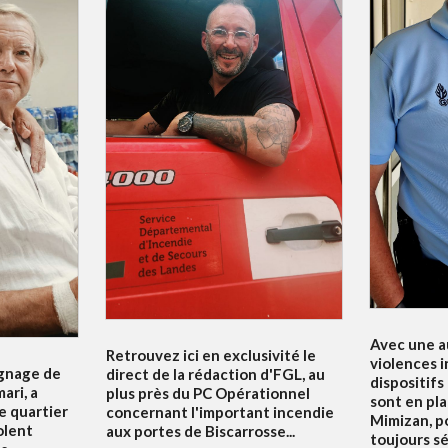
Avec une a
Retrouvez ici en exclusivité le
violences i
ignage de
direct de la rédaction d'FGL, au
dispositifs
ari, a
plus près du PC Opérationnel
sont en pla
e quartier
concernant l'important incendie
Mimizan, p
olent
aux portes de Biscarrosse...
toujours sé