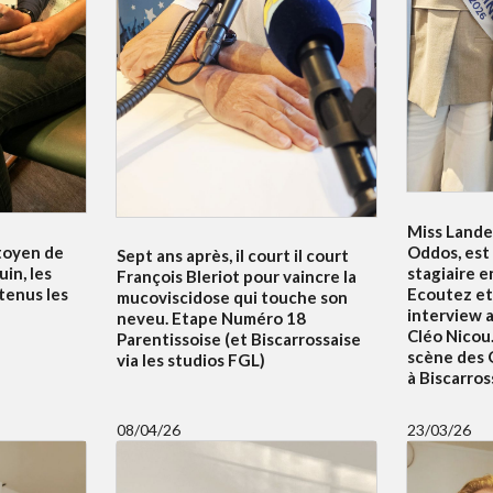
Miss Lande
itoyen de
Oddos, est
Sept ans après, il court il court
uin, les
stagiaire e
François Bleriot pour vaincre la
tenus les
Ecoutez et
mucoviscidose qui touche son
interview 
neveu. Etape Numéro 18
Cléo Nicou.
Parentissoise (et Biscarrossaise
scène des 
via les studios FGL)
à Biscarros
08/04/26
23/03/26