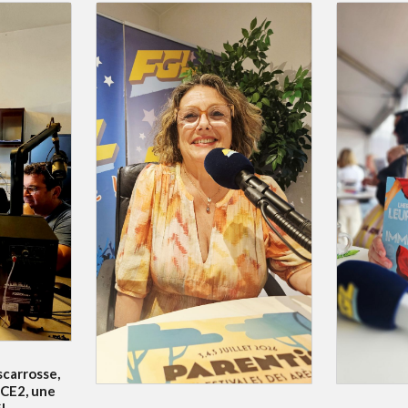
scarrosse,
 CE2, une
GL