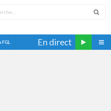
Biscarrosse 98.3 Plages océanes 91.1 Mimizan 93.7 Ste-Eulalie
94.7 Grand Dax 91.9 Soustons 90.1 Mt-de-Marsan
En direct
s FGL