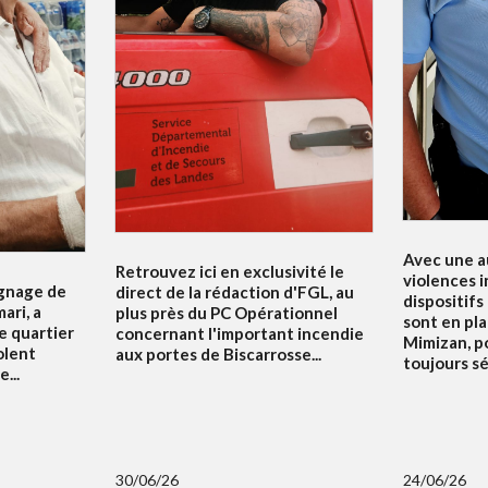
Avec une a
Retrouvez ici en exclusivité le
violences i
ignage de
direct de la rédaction d'FGL, au
dispositifs
ari, a
plus près du PC Opérationnel
sont en pla
e quartier
concernant l'important incendie
Mimizan, p
olent
aux portes de Biscarrosse...
toujours sé
...
30/06/26
24/06/26