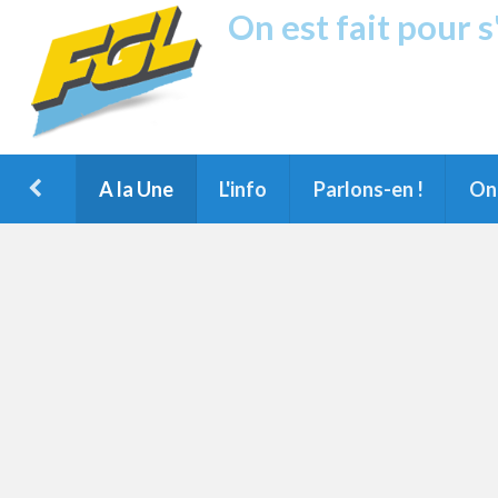
On est fait pour 
Fréquence G
1ère Radio FM du Nord des Landes, 
Montois et du Grand Dax
A la Une
L'info
Parlons-en !
On 