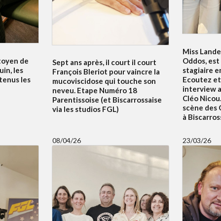
Miss Lande
itoyen de
Oddos, est
Sept ans après, il court il court
uin, les
stagiaire e
François Bleriot pour vaincre la
tenus les
Ecoutez et
mucoviscidose qui touche son
interview 
neveu. Etape Numéro 18
Cléo Nicou.
Parentissoise (et Biscarrossaise
scène des 
via les studios FGL)
à Biscarros
08/04/26
23/03/26