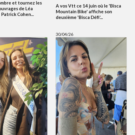
ombre et tournez les
A vos Vtt ce 14 juin où le 'Bisca
ouvrages de Léa
Mountain Bike' affiche son
Patrick Cohen...
deuxième 'Bisca Défi'...
30/04/26