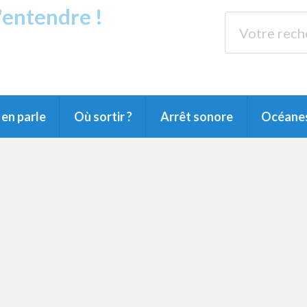
s'entendre !
rands Lacs
89.3 
du Littoral landais, du Marensin, du Pays
en parle
Où sortir ?
Arrêt sonore
Océane