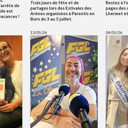
Trois jours de fête et de
Restez à l'
'arrête de
partages lors des Estivales des
pages des 
ole est
Arènes organisées à Parentis en
Lhermet et 
 vacances !
Born du 3 au 5 juillet.
13/05/26
04/05/26