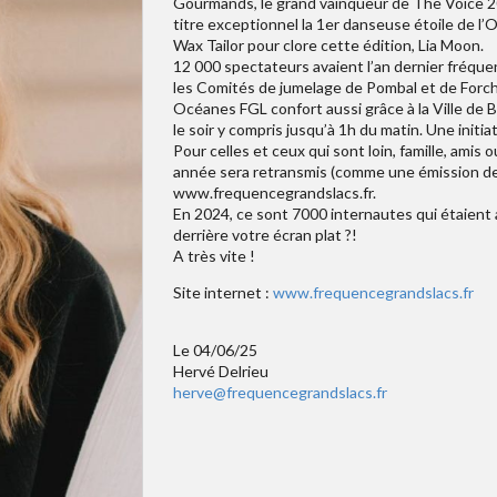
Gourmands, le grand vainqueur de The Voice 2023
titre exceptionnel la 1er danseuse étoile de l’O
Wax Tailor pour clore cette édition, Lia Moon.
12 000 spectateurs avaient l’an dernier fréq
les Comités de jumelage de Pombal et de Forch
Océanes FGL confort aussi grâce à la Ville de 
le soir y compris jusqu’à 1h du matin. Une initi
Pour celles et ceux qui sont loin, famille, am
année sera retransmis (comme une émission de té
www.frequencegrandslacs.fr.
En 2024, ce sont 7000 internautes qui étaient a
derrière votre écran plat ?!
A très vite !
Site internet :
www.frequencegrandslacs.fr
Le 04/06/25
Hervé Delrieu
herve@frequencegrandslacs.fr