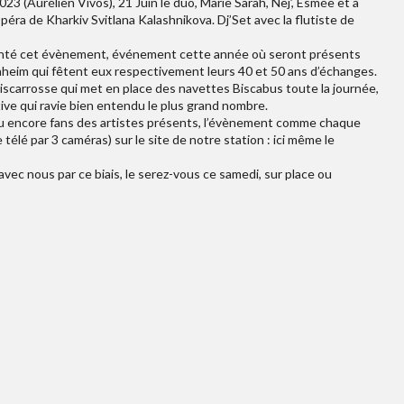
 (Aurélien Vivos), 21 Juin le duo, Marie Sarah, Nej’, Esmée et à
péra de Kharkiv Svitlana Kalashnikova. Dj’Set avec la flutiste de
uenté cet évènement, événement cette année où seront présents
heim qui fêtent eux respectivement leurs 40 et 50 ans d’échanges.
Biscarrosse qui met en place des navettes Biscabus toute la journée,
ative qui ravie bien entendu le plus grand nombre.
is ou encore fans des artistes présents, l’évènement comme chaque
lé par 3 caméras) sur le site de notre station : ici même le
vec nous par ce biais, le serez-vous ce samedi, sur place ou