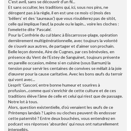
C’est avril, sans se découvrir d’un fil...
Et sans occulter, les traditions qui, ici, sous nos pins, ne
dérogent pas à la règle, il en est une ce mois-ci (mois des
‘béliers’ et des ‘taureaux’) que vous n’oublierez pas de sitôt,
celle qui implique l’œuf, la poule ou le lapin... voire les cloches :
l’omelette dite ‘Pascale’.
Pour la Confrérie du cul blanc à Biscarrosse-plage, opération
dernièrement multigénérationnelle, avec toujours la volonté
de s’ouvrir aux autres, de partager et d’aimer son prochain.
Belle leçon donnée, Aire de Cugnes, par ces bénévoles, en
présence du Vent de l’Estey de Sanguinet, toujours présente
en pareille occasion, même si en cuisine (sous Barnum) la
tension pour servir les centaines de convives se mêlait à la joie
d’œuvrer pour la cause caritative. Avec les bons œufs du terroir
qui vont avec...
L’esprit ‘Gascon’, entre bonne humeur et sourires à
profusion...comme quoi s’enrichir de cette culture et de ces
traditions élève l’âme de celle et celui qui n’est que de passage.
Notre lot à tous.
Alors, question existentielle, d’où venaient les œufs de ce
Printemps landais ? Lapins ou cloches peuvent-ils endosser
cette paternité ? Entre deux bouchées, vous entendrez en
podcast vos réponses ‘absurdes’ qui nous ont naturellement
interpellés.