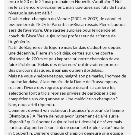
entre le 20 et le 24 mai prochain en Nouvelle-Aquitaine ? Nul
ne le sait encore précisément, mais quelques sportifs de hauts
niveaux le savent déjà !
Double vice-champion du Monde (2002 et 2007) de canoë et
ex-membre de l’EDF, le Parentisso-Biscarrossais Pierre Luquet
sera de l’aventure. Une sacrée surprise pour le licencié et
coach du Bisca Va’a, aujourd’hui professeur de science de
l’ingénierie.
Natif de Bagnères de Bigorre mais landais d’adoption depuis
une décennie, Pierre s’y voit déjà, certes sur une courte
distance de 200 m et peu importe où notre champion devra
faire l’éclaireur. ‘Relais des éclaireurs’ qui devrait emprunter
des parcours Basques, Béarnais ou bien Bordelais…
Mais ne vous y méprenez pas, malgré son palmarès, l’homme de
souche landaise, à la mémoire de la Dame de Brassempouy,
ressent l’ivoire des regrets puisque durant sa carrière les
sélections l’ont à trois reprises privées de participer à ces
compétions aux cinq anneaux. Une malédiction champion ?
Non, nous a-t-il répondu.
Comment devient-on ‘éclaireur’, traduisez ‘porteur’ de flamme
Olympique ? A Pierre de nous avoir justement éclairé sur le
dispositif qui lui permet aujourd’hui (et demain) de rêver mais
surtout d’apporter à son club de cœur cette ‘plus value’ ‘made
in Coubertin’. Derrière chaque champion demeure une équipe