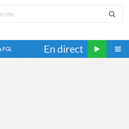
Biscarrosse 98.3 Plages océanes 91.1 Mimizan 93.7 Ste-Eulalie
94.7 Grand Dax 91.9 Soustons 90.1 Mt-de-Marsan
En direct
s FGL