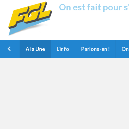
On est fait pour 
Fréquence G
1ère Radio FM du Nord des Landes, 
Montois et du Grand Dax
A la Une
L'info
Parlons-en !
On 