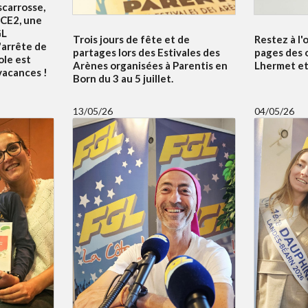
scarrosse,
 CE2, une
GL
Trois jours de fête et de
Restez à l'
'arrête de
partages lors des Estivales des
pages des 
ole est
Arènes organisées à Parentis en
Lhermet et 
 vacances !
Born du 3 au 5 juillet.
13/05/26
04/05/26