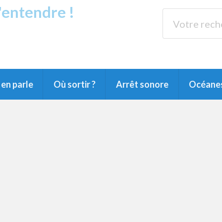
s'entendre !
rands Lacs
89.3 
du Littoral landais, du Marensin, du Pays
en parle
Où sortir ?
Arrêt sonore
Océane