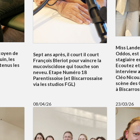
Miss Lande
itoyen de
Oddos, est
Sept ans après, il court il court
uin, les
stagiaire e
François Bleriot pour vaincre la
tenus les
Ecoutez et
mucoviscidose qui touche son
interview 
neveu. Etape Numéro 18
Cléo Nicou.
Parentissoise (et Biscarrossaise
scène des 
via les studios FGL)
à Biscarros
08/04/26
23/03/26