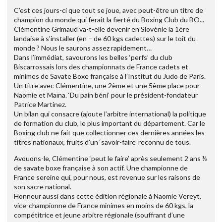
C’est ces jours-ci que tout se joue, avec peut-être un titre de
champion du monde qui ferait la fierté du Boxing Club du BO...
Clémentine Grimaud va-t-elle devenir en Slovénie la 1ère
landaise à s’installer (en – de 60 kgs cadettes) sur le toit du
monde ? Nous le saurons assez rapidement…
Dans l’immédiat, savourons les belles ‘perfs’ du club
Biscarrossais lors des championnats de France cadets et
minimes de Savate Boxe française à l’Institut du Judo de Paris.
Un titre avec Clémentine, une 2ème et une 5ème place pour
Naomie et Maïna. ‘Du pain béni’ pour le président-fondateur
Patrice Martinez.
Un bilan qui consacre (ajoute l’arbitre international) la politique
de formation du club, le plus important du département. Car le
Boxing club ne fait que collectionner ces dernières années les
titres nationaux, fruits d’un ‘savoir-faire’ reconnu de tous.
Avouons-le, Clémentine ‘peut le faire’ après seulement 2 ans ½
de savate boxe française à son actif. Une championne de
France sereine qui, pour nous, est revenue sur les raisons de
son sacre national.
Honneur aussi dans cette édition régionale à Naomie Vereyt,
vice-championne de France minimes en moins de 60 kgs, la
compétitrice et jeune arbitre régionale (souffrant d’une