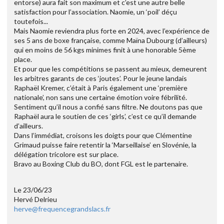
entorse) aura fait son maximum et c’est une autre belle
satisfaction pour l’association. Naomie, un ‘poil’ déçu
toutefois...
Mais Naomie reviendra plus forte en 2024, avec l’expérience de
ses 5 ans de boxe française, comme Maïna Dubourg (d’ailleurs)
qui en moins de 56 kgs minimes finit à une honorable 5ème
place.
Et pour que les compétitions se passent au mieux, demeurent
les arbitres garants de ces ‘joutes’. Pour le jeune landais
Raphaël Kremer, c’était à Paris également une ‘première
nationale’, non sans une certaine émotion voire fébrilité.
Sentiment qu’il nous a confié sans filtre. Ne doutons pas que
Raphaël aura le soutien de ces ‘girls’, c’est ce qu’il demande
d’ailleurs.
Dans l’immédiat, croisons les doigts pour que Clémentine
Grimaud puisse faire retentir la ‘Marseillaise’ en Slovénie, la
délégation tricolore est sur place.
Bravo au Boxing Club du BO, dont FGL est le partenaire.
Le 23/06/23
Hervé Delrieu
herve@frequencegrandslacs.fr