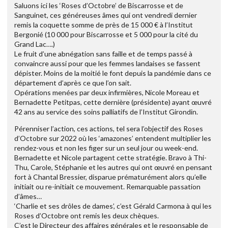
Saluons ici les ‘Roses d’Octobre’ de Biscarrosse et de
Sanguinet, ces généreuses âmes qui ont vendredi dernier
remis la coquette somme de près de 15 000 € à l’Institut
Bergonié (10 000 pour Biscarrosse et 5 000 pour la cité du
Grand Lac….)
Le fruit d’une abnégation sans faille et de temps passé à
convaincre aussi pour que les femmes landaises se fassent
dépister. Moins de la moitié le font depuis la pandémie dans ce
département d’après ce que l’on sait.
Opérations menées par deux infirmières, Nicole Moreau et
Bernadette Petitpas, cette dernière (présidente) ayant œuvré
42 ans au service des soins palliatifs de l’Institut Girondin.
Pérenniser l’action, ces actions, tel sera l’objectif des Roses
d’Octobre sur 2022 où les ‘amazones’ entendent multiplier les
rendez-vous et non les figer sur un seul jour ou week-end.
Bernadette et Nicole partagent cette stratégie. Bravo à Thi-
Thu, Carole, Stéphanie et les autres qui ont œuvré en pensant
fort à Chantal Bressier, disparue prématurément alors qu’elle
initiait ou re-initiait ce mouvement. Remarquable passation
d’âmes…
‘Charlie et ses drôles de dames’, c’est Gérald Carmona à qui les
Roses d’Octobre ont remis les deux chèques.
C’est le Directeur des affaires générales et le responsable de