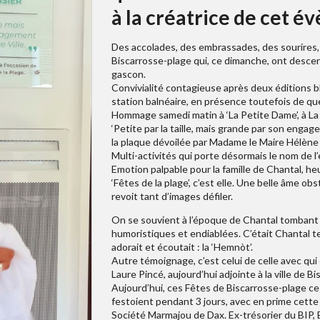
à la créatrice de cet é
Des accolades, des embrassades, des sourires,
Biscarrosse-plage qui, ce dimanche, ont descendu
gascon.
Convivialité contagieuse après deux éditions b
station balnéaire, en présence toutefois de que
Hommage samedi matin à ‘La Petite Dame’, à La 
‘Petite par la taille, mais grande par son engagem
la plaque dévoilée par Madame le Maire Hélène L
Multi-activités qui porte désormais le nom de l
Emotion palpable pour la famille de Chantal, he
‘Fêtes de la plage’, c’est elle. Une belle âme o
revoit tant d’images défiler.
On se souvient à l’époque de Chantal tombant d
humoristiques et endiablées. C’était Chantal 
adorait et écoutait : la ‘Hemnòt’.
Autre témoignage, c’est celui de celle avec qui 
Laure Pincé, aujourd’hui adjointe à la ville de B
Aujourd’hui, ces Fêtes de Biscarrosse-plage ce 
festoient pendant 3 jours, avec en prime cette a
Société Marmajou de Dax. Ex-trésorier du BIP, 