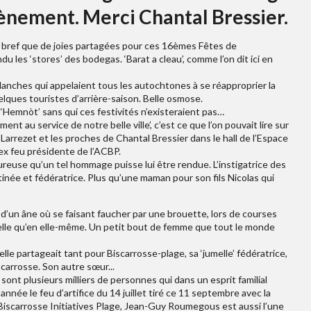
vènement. Merci Chantal Bressier.
 bref que de joies partagées pour ces 16èmes Fêtes de
 les ‘stores’ des bodegas. ‘Barat a cleau’, comme l’on dit ici en
lanches qui appelaient tous les autochtones à se réapproprier la
lques touristes d’arrière-saison. Belle osmose.
‘Hemnòt’ sans qui ces festivités n’existeraient pas…
ent au service de notre belle ville’, c’est ce que l’on pouvait lire sur
arrezet et les proches de Chantal Bressier dans le hall de l’Espace
’ex feu présidente de l’ACBP.
ureuse qu’un tel hommage puisse lui être rendue. L’instigatrice des
bstinée et fédératrice. Plus qu’une maman pour son fils Nicolas qui
’un âne où se faisant faucher par une brouette, lors de courses
telle qu’en elle-même. Un petit bout de femme que tout le monde
elle partageait tant pour Biscarrosse-plage, sa ‘jumelle’ fédératrice,
iscarrosse. Son autre sœur...
sont plusieurs milliers de personnes qui dans un esprit familial
nnée le feu d’artifice du 14 juillet tiré ce 11 septembre avec la
Biscarrosse Initiatives Plage, Jean-Guy Roumegous est aussi l’une