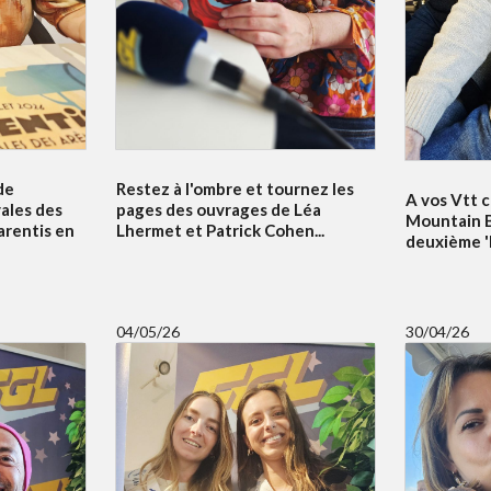
de
Restez à l'ombre et tournez les
A vos Vtt c
vales des
pages des ouvrages de Léa
Mountain B
arentis en
Lhermet et Patrick Cohen...
deuxième 'Bi
04/05/26
30/04/26