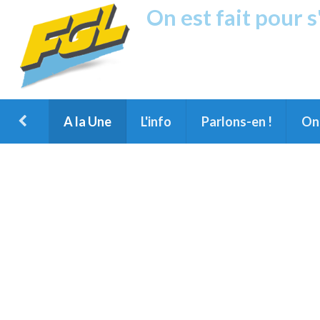
On est fait pour 
Fréquence G
1ère Radio FM du Nord des Landes, 
Montois et du Grand Dax
A la Une
L'info
Parlons-en !
On 