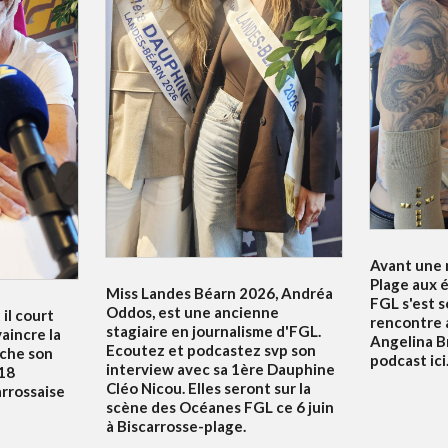
Avant une n
Plage aux é
Miss Landes Béarn 2026, Andréa
FGL s'est 
Oddos, est une ancienne
 il court
rencontre 
stagiaire en journalisme d'FGL.
aincre la
Angelina B
Ecoutez et podcastez svp son
uche son
podcast ici.
interview avec sa 1ère Dauphine
18
Cléo Nicou. Elles seront sur la
arrossaise
scène des Océanes FGL ce 6 juin
à Biscarrosse-plage.