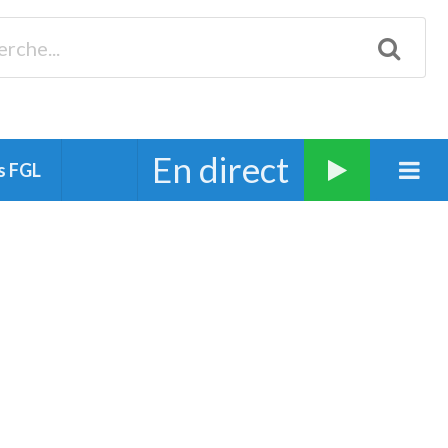
Biscarrosse 98.3 Plages océanes 91.1 Mimizan 93.7 Ste-Eulalie
94.7 Grand Dax 91.9 Soustons 90.1 Mt-de-Marsan
En direct
s FGL