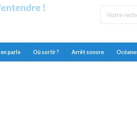
s'entendre !
rands Lacs
89.3 
du Littoral landais, du Marensin, du Pays
en parle
Où sortir ?
Arrêt sonore
Océane