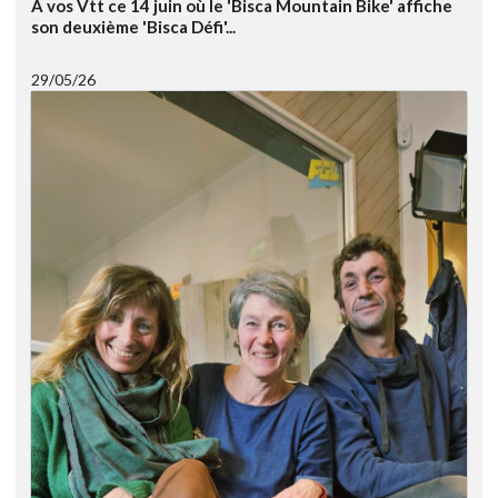
A vos Vtt ce 14 juin où le 'Bisca Mountain Bike' affiche
son deuxième 'Bisca Défi'...
29/05/26