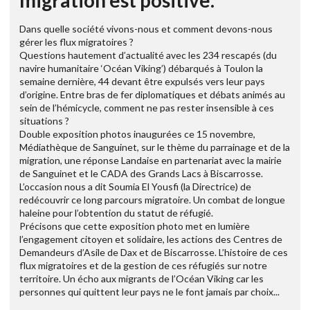
migration est positive.
Dans quelle société vivons-nous et comment devons-nous
gérer les flux migratoires ?
Questions hautement d’actualité avec les 234 rescapés (du
navire humanitaire ‘Océan Viking’) débarqués à Toulon la
semaine dernière, 44 devant être expulsés vers leur pays
d’origine. Entre bras de fer diplomatiques et débats animés au
sein de l’hémicycle, comment ne pas rester insensible à ces
situations ?
Double exposition photos inaugurées ce 15 novembre,
Médiathèque de Sanguinet, sur le thème du parrainage et de la
migration, une réponse Landaise en partenariat avec la mairie
de Sanguinet et le CADA des Grands Lacs à Biscarrosse.
L’occasion nous a dit Soumia El Yousfi (la Directrice) de
redécouvrir ce long parcours migratoire. Un combat de longue
haleine pour l’obtention du statut de réfugié.
Précisons que cette exposition photo met en lumière
l’engagement citoyen et solidaire, les actions des Centres de
Demandeurs d’Asile de Dax et de Biscarrosse. L’histoire de ces
flux migratoires et de la gestion de ces réfugiés sur notre
territoire. Un écho aux migrants de l’Océan Viking car les
personnes qui quittent leur pays ne le font jamais par choix...