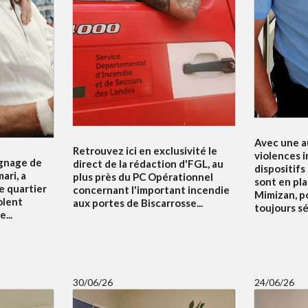
Avec une a
Retrouvez ici en exclusivité le
violences i
ignage de
direct de la rédaction d'FGL, au
dispositifs
ari, a
plus près du PC Opérationnel
sont en pla
e quartier
concernant l'important incendie
Mimizan, p
olent
aux portes de Biscarrosse...
toujours sé
...
30/06/26
24/06/26