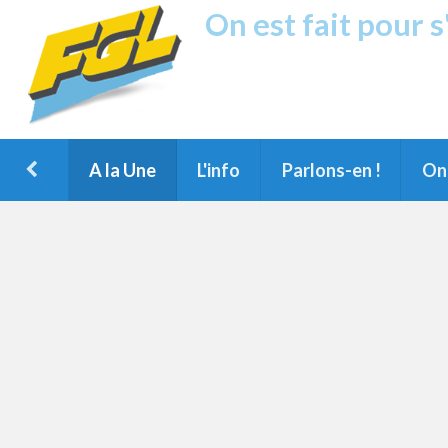
On est fait pour 
Fréquence G
1ère Radio FM du Nord des Landes, 
Montois et du Grand Dax
A la Une
L'info
Parlons-en !
On 