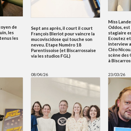
Miss Lande
itoyen de
Oddos, est
Sept ans après, il court il court
uin, les
stagiaire e
François Bleriot pour vaincre la
tenus les
Ecoutez et
mucoviscidose qui touche son
interview 
neveu. Etape Numéro 18
Cléo Nicou.
Parentissoise (et Biscarrossaise
scène des 
via les studios FGL)
à Biscarros
08/04/26
23/03/26