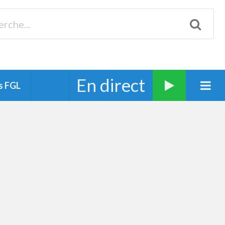
Biscarrosse 98.3 Plages océanes 91.1 Mimizan 93.7 Ste-Eulalie
94.7 Grand Dax 91.9 Soustons 90.1 Mt-de-Marsan
En direct
s FGL