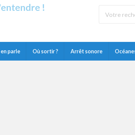
s'entendre !
rands Lacs
89.3 
du Littoral landais, du Marensin, du Pays
en parle
Où sortir ?
Arrêt sonore
Océane