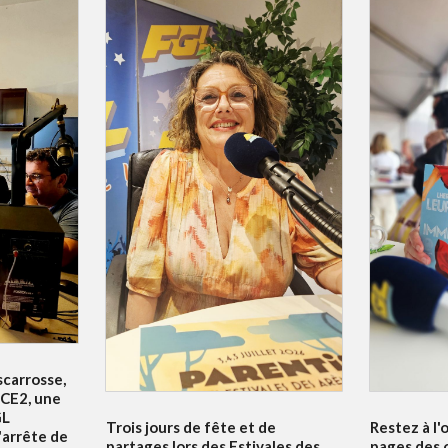
scarrosse,
 CE2, une
GL
Trois jours de fête et de
Restez à l'
'arrête de
partages lors des Estivales des
pages des 