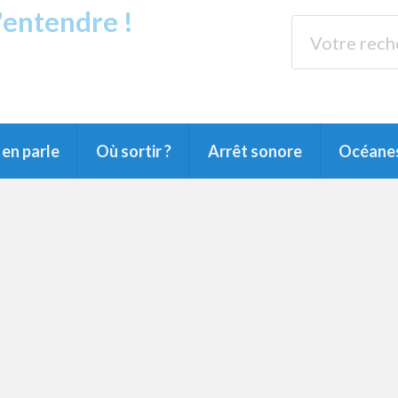
s'entendre !
rands Lacs
89.3 
du Littoral landais, du Marensin, du Pays
en parle
Où sortir ?
Arrêt sonore
Océane