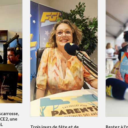
scarrosse,
 CE2, une
GL
Trois jours de fête et de
Restez à l'