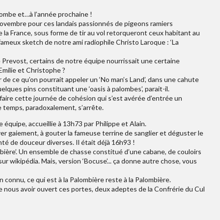
alombe et…à l’année prochaine !
novembre pour ces landais passionnés de pigeons ramiers
 la France, sous forme de tir au vol retorqueront ceux habitant au
fameux sketch de notre ami radiophile Christo Laroque : ‘La
 Prevost, certains de notre équipe nourrissait une certaine
milie et Christophe ?
r de ce qu’on pourrait appeler un ‘No man’s Land’, dans une cahute
uelques pins constituant une ‘oasis à palombes’, parait-il.
faire cette journée de cohésion qui s’est avérée d’entrée un
e temps, paradoxalement, s’arrête.
 équipe, accueillie à 13h73 par Philippe et Alain.
oyer gaiement, à gouter la fameuse terrine de sanglier et déguster le
té de douceur diverses. Il était déjà 16h93 !
mbière’. Un ensemble de chasse constitué d’une cabane, de couloirs
sur wikipédia. Mais, version ‘Bocuse’... ça donne autre chose, vous
en connu, ce qui est à la Palombière reste à la Palombière.
de nous avoir ouvert ces portes, deux adeptes de la Confrérie du Cul