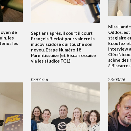
Miss Lande
itoyen de
Oddos, est
Sept ans après, il court il court
uin, les
stagiaire e
François Bleriot pour vaincre la
tenus les
Ecoutez et
mucoviscidose qui touche son
interview 
neveu. Etape Numéro 18
Cléo Nicou.
Parentissoise (et Biscarrossaise
scène des 
via les studios FGL)
à Biscarros
08/04/26
23/03/26