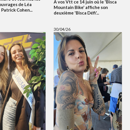
A vos Vtt ce 14 juin où le 'Bisca
ouvrages de Léa
Mountain Bike' affiche son
Patrick Cohen...
deuxième 'Bisca Défi'...
30/04/26