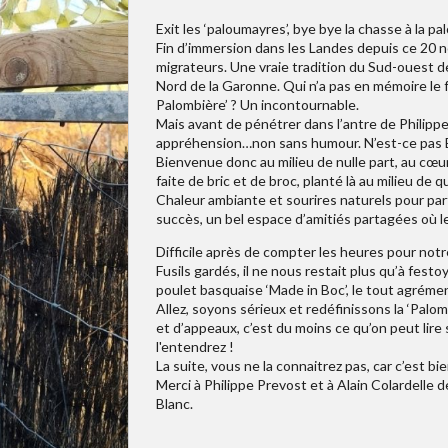
Exit les ‘paloumayres’, bye bye la chasse à la p
Fin d’immersion dans les Landes depuis ce 20 
migrateurs. Une vraie tradition du Sud-ouest de
Nord de la Garonne. Qui n’a pas en mémoire le 
Palombière’ ? Un incontournable.
Mais avant de pénétrer dans l’antre de Philippe
appréhension…non sans humour. N’est-ce pas E
Bienvenue donc au milieu de nulle part, au cœu
faite de bric et de broc, planté là au milieu de q
Chaleur ambiante et sourires naturels pour par
succès, un bel espace d’amitiés partagées où l
Difficile après de compter les heures pour notre
Fusils gardés, il ne nous restait plus qu’à fest
poulet basquaise ‘Made in Boc’, le tout agrémen
Allez, soyons sérieux et redéfinissons la ‘Palo
et d’appeaux, c’est du moins ce qu’on peut lire 
l'entendrez !
La suite, vous ne la connaitrez pas, car c’est bi
Merci à Philippe Prevost et à Alain Colardelle 
Blanc.