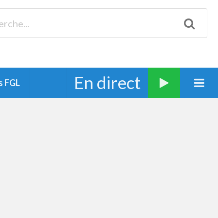
Biscarrosse 98.3 Plages océanes 91.1 Mimizan 93.7 Ste-Eulalie
94.7 Grand Dax 91.9 Soustons 90.1 Mt-de-Marsan
En direct
s FGL