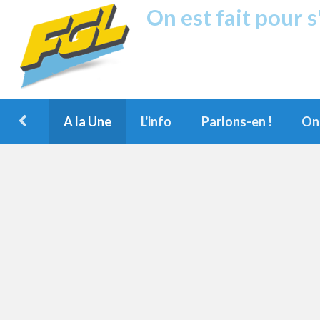
On est fait pour 
Fréquence G
1ère Radio FM du Nord des Landes, 
Montois et du Grand Dax
A la Une
L'info
Parlons-en !
On 