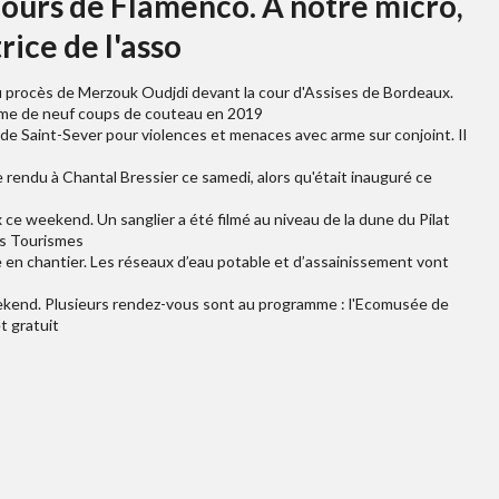
ours de Flamenco. A notre micro,
rice de l'asso
e du procès de Merzouk Oudjdi devant la cour d'Assises de Bordeaux.
emme de neuf coups de couteau en 2019
e Saint-Sever pour violences et menaces avec arme sur conjoint. Il
rendu à Chantal Bressier ce samedi, alors qu'était inauguré ce
 ce weekend. Un sanglier a été filmé au niveau de la dune du Pilat
des Tourismes
e en chantier. Les réseaux d’eau potable et d’assainissement vont
eekend. Plusieurs rendez-vous sont au programme : l'Ecomusée de
t gratuit