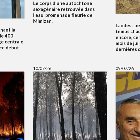
Le corps d'une autochtone
sexagénaire retrouvée dans
l'eau, promenade fleurie de
Mimizan.
Landes : p
nant la
temps chau
de 400
encore, ce
ge centrale
mois de juil
 ce début
dernières d
10/07/26
09/07/26