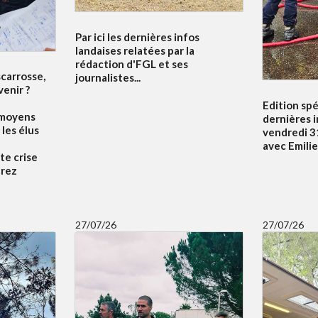
Par ici les dernières infos
landaises relatées par la
rédaction d'FGL et ses
scarrosse,
journalistes...
venir ?
Edition spé
 moyens
dernières 
 les élus
vendredi 31
avec Emili
te crise
drez
27/07/26
27/07/26