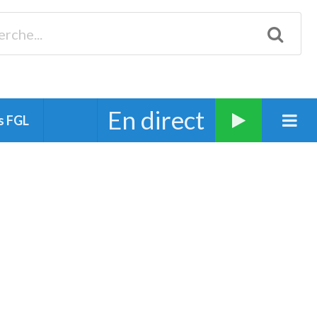
Biscarrosse 98.3 Plages océanes 91.1 Mimizan 93.7 Ste-Eulalie
94.7 Grand Dax 91.9 Soustons 90.1 Mt-de-Marsan
En direct
s FGL