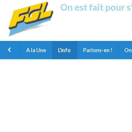
On est fait pour 
Fréquence G
1ère Radio FM du Nord des Landes, 
Montois et du Grand Dax
A la Une
L'info
Parlons-en !
On 