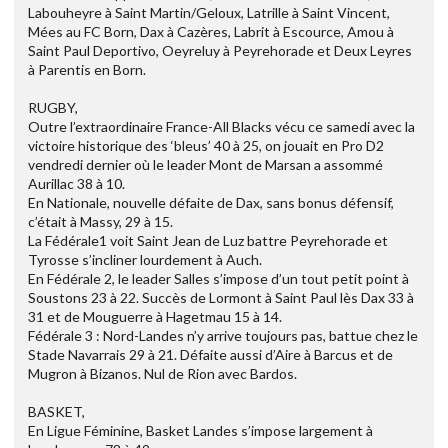
Labouheyre à Saint Martin/Geloux, Latrille à Saint Vincent,
Mées au FC Born, Dax à Cazères, Labrit à Escource, Amou à
Saint Paul Deportivo, Oeyreluy à Peyrehorade et Deux Leyres
à Parentis en Born.
RUGBY,
Outre l’extraordinaire France-All Blacks vécu ce samedi avec la
victoire historique des ‘bleus’ 40 à 25, on jouait en Pro D2
vendredi dernier où le leader Mont de Marsan a assommé
Aurillac 38 à 10.
En Nationale, nouvelle défaite de Dax, sans bonus défensif,
c’était à Massy, 29 à 15.
La Fédérale1 voit Saint Jean de Luz battre Peyrehorade et
Tyrosse s’incliner lourdement à Auch.
En Fédérale 2, le leader Salles s’impose d’un tout petit point à
Soustons 23 à 22. Succès de Lormont à Saint Paul lès Dax 33 à
31 et de Mouguerre à Hagetmau 15 à 14.
Fédérale 3 : Nord-Landes n’y arrive toujours pas, battue chez le
Stade Navarrais 29 à 21. Défaite aussi d’Aire à Barcus et de
Mugron à Bizanos. Nul de Rion avec Bardos.
BASKET,
En Ligue Féminine, Basket Landes s’impose largement à