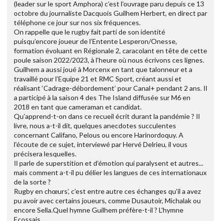
(leader sur le sport Amphora) c’est l’ouvrage paru depuis ce 13
octobre du journaliste Dacquois Guilhem Herbert, en direct par
téléphone ce jour sur nos six fréquences.
On rappelle que le rugby fait parti de son identité
puisqu’encore joueur de l’Entente Lesperon/Onesse,
formation évoluant en Régionale 2, caracolant en tête de cette
poule saison 2022/2023, à l'heure où nous écrivons ces lignes.
Guilhem a aussi joué à Morcenx en tant que talonneur et a
travaillé pour l’Equipe 21 et RMC Sport, créant aussi et
réalisant ‘Cadrage-débordement’ pour Canal+ pendant 2 ans. Il
a participé à la saison 4 des The Island diffusée sur M6 en
2018 en tant que cameraman et candidat.
Qu’apprend-t-on dans ce recueil écrit durant la pandémie ? Il
livre, nous a-t-il dit, quelques anecdotes succulentes
concernant Califano, Pelous ou encore Harinordoquy. A
l'écoute de ce sujet, interviewé par Hervé Delrieu, il vous
précisera lesquelles.
Il parle de superstition et d’émotion qui paralysent et autres...
mais comment a-t-il pu délier les langues de ces internationaux
de la sorte ?
Rugby en chœurs’, c’est entre autre ces échanges qu'il a avez
pu avoir avec certains joueurs, comme Dusautoir, Michalak ou
encore Sella.Quel hymne Guilhem préfère-t-il ? L'hymne
Ecossais.