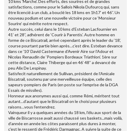
10 kms 'Marche'. Des efforts, des sourires et de grandes
satisfactions, comme pour le Sallois Nikola Dufourcq qui, sans
être licencié à un club, a bouclé les 18 kms en 1h17’ et 46’’. Un
nouveau podium et une nouvelle victoire pour ce ‘Monsieur
Sourire’ qui mérite notre respect.
Autre succès, celui dans le 10 kms d’Esteban Lacfournier en
41’ et 28’’, adhérent de ‘Courir à Parentis’. Autre homme en
forme de ce Biscatrail, arrivé cependant après le leader du ‘18’,
course pourtant partie bien après…c’est dire. Esteban devance
dans ce ‘10’ David Castermane d’Avenir Aire sur l’Adour et
Nicolas Renaudin de ‘Pompiers Bordeaux Triathlon’. 1ère sur
cette distance, Claire Thiberge qui en 46’ 48’’ a devancé de
peu Alix De Lespinay.
Satisfecit naturellement de Sullivan, président de l’Amicale
Biscatrail, soutenu par une merveilleuse équipe, celle des
sapeurs-pompiers de Paris (en poste sur l’emprise de la DGA
Essais de missiles).
Honneur aux anonymes aussi qui, comme Rémi, méritent tout
autant…d’autant que le Biscatrail on le choisi pour plusieurs
raisons…vous l'entendrez.
Vainqueur il y a quelques années du 18 km, l’élu aux sport de la
ville de Biscarrosse avait aussi chaussé ses baskets...mais voilà,
d’année en année les côtes paraissent plus dures à monter,
c'est le ressenti de Frédéric Darmagnac. A suivre la suite de ce