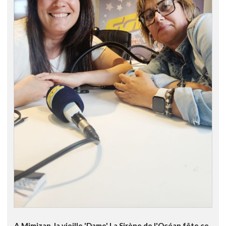
A Mimizan, la vieille 'Dame' La Sirène de l'Océan fête ce