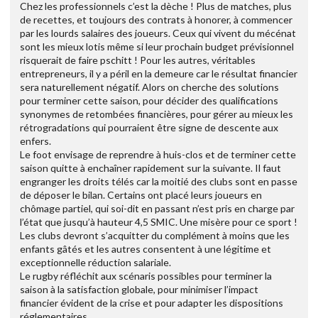
Chez les professionnels c’est la dèche ! Plus de matches, plus
de recettes, et toujours des contrats à honorer, à commencer
par les lourds salaires des joueurs. Ceux qui vivent du mécénat
sont les mieux lotis même si leur prochain budget prévisionnel
risquerait de faire pschitt ! Pour les autres, véritables
entrepreneurs, il y a péril en la demeure car le résultat financier
sera naturellement négatif. Alors on cherche des solutions
pour terminer cette saison, pour décider des qualifications
synonymes de retombées financières, pour gérer au mieux les
rétrogradations qui pourraient être signe de descente aux
enfers.
Le foot envisage de reprendre à huis-clos et de terminer cette
saison quitte à enchaîner rapidement sur la suivante. Il faut
engranger les droits télés car la moitié des clubs sont en passe
de déposer le bilan. Certains ont placé leurs joueurs en
chômage partiel, qui soi-dit en passant n’est pris en charge par
l’état que jusqu’à hauteur 4,5 SMIC. Une misère pour ce sport !
Les clubs devront s’acquitter du complément à moins que les
enfants gâtés et les autres consentent à une légitime et
exceptionnelle réduction salariale.
Le rugby réfléchit aux scénaris possibles pour terminer la
saison à la satisfaction globale, pour minimiser l’impact
financier évident de la crise et pour adapter les dispositions
réglementaires.