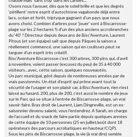
chaude mais ‘sans trop’ dans les Landes...
Osons nous l’avouer, dès que le soleil brille et que les degrés
‘pétillent’ notre esprit d’autochtone vagabonde déjà entre
lacs, océan et forêt, triptyque gagnant d’un pays que nous
avons choisi. Combien d’arbres pour 'jouer' sont à Biscarrosse-
plage sur les 2 hectares ½ d’un des plus anciens accrobranches
du ‘40’ ? Directeur depuis deux ans de Bisc’Aventure, Laurent
Pitous (et son équipe) sait que depuis Pâques la saison a
réellement commencé, une saison qui en coulisses peut se
targuer d’un esprit très créatif.
Bisc’Aventure Biscarrosse c’est 300 arbres, 300 pins qui, d’avril
à novembre, voient passer (excusez du peu) de 35 à 40 000
visiteurs…avec, cette saison, quelques nouveautés.
Un parc municipal, géré depuis de nombreuses années par de
vrais passionnés. Un état d’esprit qui prône avant tout la
sécurité de l’usager et son plaisir car, à Bisc’Aventure, rien n’est
laissé au hasard. 200, plus de 200, c’est aussi le nombre de jeux
sur le Parc qui se situe à l’entrée de Biscarrosse-plage, un vrai
savoir-faire. Bras droit de Laurent, Liam Dingreville, est un ex-
saisonnier devenu salarié, vous l'entendrez. A Sarah, en charge
de l’accueil et du snack de faire partie depuis quelques années
de cette équipe de 10 personnes (25 en juillet/août dont 18
opérateurs des parcours acrobatiques en hauteur/CQP).
Sous les pins de Biscarrosse-plage, la vie (à vrai dire) semble