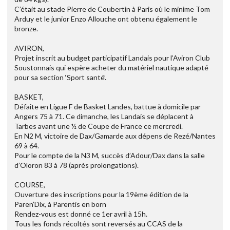
C’était au stade Pierre de Coubertin à Paris où le minime Tom
Arduy et le junior Enzo Allouche ont obtenu également le
bronze.
AVIRON,
Projet inscrit au budget participatif Landais pour l’Aviron Club
Soustonnais qui espère acheter du matériel nautique adapté
pour sa section ‘Sport santé’.
BASKET,
Défaite en Ligue F de Basket Landes, battue à domicile par
Angers 75 à 71. Ce dimanche, les Landais se déplacent à
Tarbes avant une ½ de Coupe de France ce mercredi.
En N2 M, victoire de Dax/Gamarde aux dépens de Rezé/Nantes
69 à 64.
Pour le compte de la N3 M, succès d’Adour/Dax dans la salle
d’Oloron 83 à 78 (après prolongations).
COURSE,
Ouverture des inscriptions pour la 19ème édition de la
Paren’Dix, à Parentis en born
Rendez-vous est donné ce 1er avril à 15h.
Tous les fonds récoltés sont reversés au CCAS de la