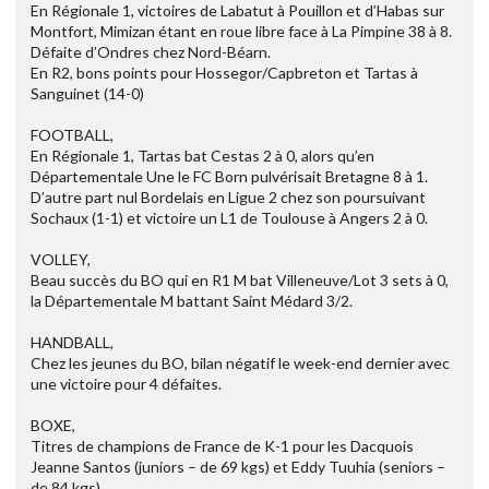
En Régionale 1, victoires de Labatut à Pouillon et d’Habas sur
Montfort, Mimizan étant en roue libre face à La Pimpine 38 à 8.
Défaite d’Ondres chez Nord-Béarn.
En R2, bons points pour Hossegor/Capbreton et Tartas à
Sanguinet (14-0)
FOOTBALL,
En Régionale 1, Tartas bat Cestas 2 à 0, alors qu’en
Départementale Une le FC Born pulvérisait Bretagne 8 à 1.
D’autre part nul Bordelais en Ligue 2 chez son poursuivant
Sochaux (1-1) et victoire un L1 de Toulouse à Angers 2 à 0.
VOLLEY,
Beau succès du BO qui en R1 M bat Villeneuve/Lot 3 sets à 0,
la Départementale M battant Saint Médard 3/2.
HANDBALL,
Chez les jeunes du BO, bilan négatif le week-end dernier avec
une victoire pour 4 défaites.
BOXE,
Titres de champions de France de K-1 pour les Dacquois
Jeanne Santos (juniors – de 69 kgs) et Eddy Tuuhia (seniors –
de 84 kgs).