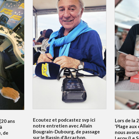
Ecoutez et podcastez svp ici
Lors de la 
 (20 ans
notre entretien avec Allain
'Plage aux 
 à
Bougrain-Dubourg, de passage
nous avons
, de
sur le Bassin d'Arcachon.
Leroy (Le S