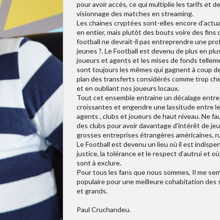
pour avoir accès, ce qui multiplie les tarifs et 
visionnage des matches en streaming.
Les chaines cryptées sont-elles encore d’actua
en entier, mais plutôt des bouts voire des fins
football ne devrait-il pas entreprendre une pr
jeunes ?. Le Football est devenu de plus en plus
joueurs et agents et les mises de fonds telleme
sont toujours les mêmes qui gagnent à coup de m
plan des transferts considérés comme trop che
et en oubliant nos joueurs locaux.
Tout cet ensemble entraine un décalage entre le
croissantes et engendre une lassitude entre le 
agents , clubs et joueurs de haut niveau. Ne fa
des clubs pour avoir davantage d’intérêt de jeu
grosses entreprises étrangères américaines, ru
Le Football est devenu un lieu où il est indispe
justice, la tolérance et le respect d’autrui et o
sont à exclure.
Pour tous les fans que nous sommes, Il me sem
populaire pour une meilleure cohabitation des 
et grands.
Paul Cruchandeu.