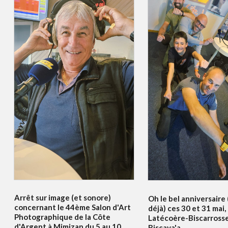
Arrêt sur image (et sonore)
Oh le bel anniversaire
concernant le 44ème Salon d'Art
déjà) ces 30 et 31 mai,
Photographique de la Côte
Latécoère-Biscarrosse
d'Argent à Mimizan du 5 au 10
Biscava'a.