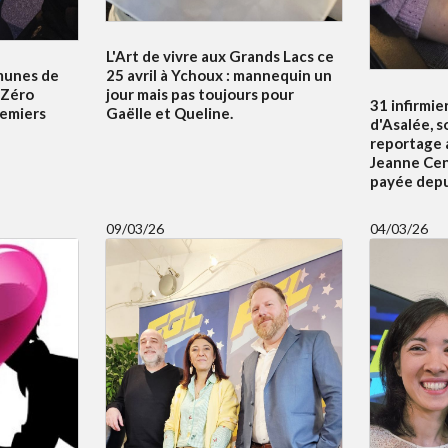
L'Art de vivre aux Grands Lacs ce
unes de
25 avril à Ychoux : mannequin un
e Zéro
jour mais pas toujours pour
31 infirmier
emiers
Gaëlle et Queline.
d'Asalée, s
reportage a
Jeanne Cena
payée depui
09/03/26
04/03/26