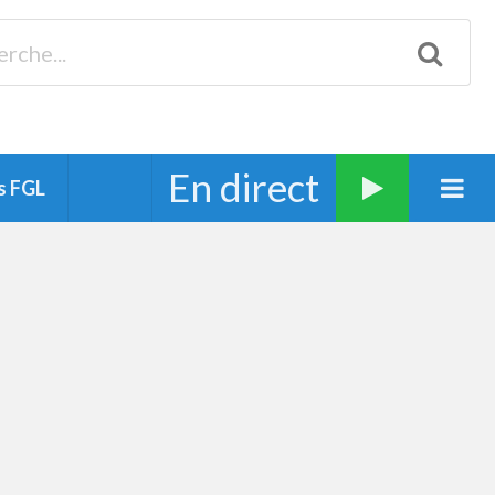
Biscarrosse 98.3 Plages océanes 91.1 Mimizan 93.7 Ste-Eulalie
94.7 Grand Dax 91.9 Soustons 90.1 Mt-de-Marsan
En direct
s FGL