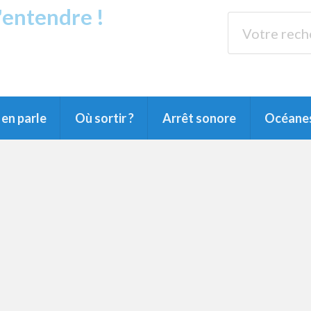
s'entendre !
rands Lacs
89.3 
du Littoral landais, du Marensin, du Pays
en parle
Où sortir ?
Arrêt sonore
Océane