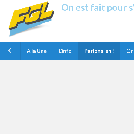
On est fait pour 
Fréquence G
1ère Radio FM du Nord des Landes, 
Montois et du Grand Dax
A la Une
L'info
Parlons-en !
On 