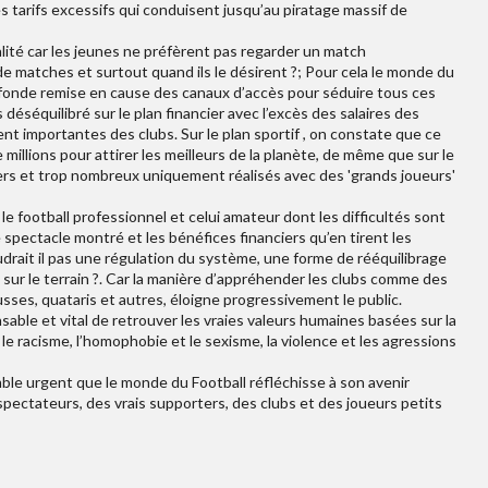
des tarifs excessifs qui conduisent jusqu’au piratage massif de
lité car les jeunes ne préfèrent pas regarder un match
 de matches et surtout quand ils le désirent ?; Pour cela le monde du
ofonde remise en cause des canaux d’accès pour séduire tous ces
 déséquilibré sur le plan financier avec l’excès des salaires des
nt importantes des clubs. Sur le plan sportif , on constate que ce
illions pour attirer les meilleurs de la planète, de même que sur le
rs et trop nombreux uniquement réalisés avec des 'grands joueurs'
 football professionnel et celui amateur dont les difficultés sont
spectacle montré et les bénéfices financiers qu’en tirent les
udrait il pas une régulation du système, une forme de rééquilibrage
 sur le terrain ?. Car la manière d’appréhender les clubs comme des
sses, quataris et autres, éloigne progressivement le public.
nsable et vital de retrouver les vraies valeurs humaines basées sur la
ù le racisme, l’homophobie et le sexisme, la violence et les agressions
ble urgent que le monde du Football réfléchisse à son avenir
spectateurs, des vrais supporters, des clubs et des joueurs petits