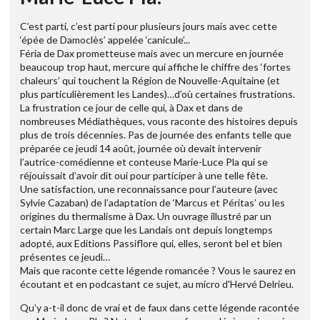
C’est parti, c’est parti pour plusieurs jours mais avec cette
‘épée de Damoclès’ appelée ‘canicule’...
Féria de Dax prometteuse mais avec un mercure en journée
beaucoup trop haut, mercure qui affiche le chiffre des ‘fortes
chaleurs’ qui touchent la Région de Nouvelle-Aquitaine (et
plus particulièrement les Landes)…d’où certaines frustrations.
La frustration ce jour de celle qui, à Dax et dans de
nombreuses Médiathèques, vous raconte des histoires depuis
plus de trois décennies. Pas de journée des enfants telle que
préparée ce jeudi 14 août, journée où devait intervenir
l’autrice-comédienne et conteuse Marie-Luce Pla qui se
réjouissait d’avoir dit oui pour participer à une telle fête.
Une satisfaction, une reconnaissance pour l’auteure (avec
Sylvie Cazaban) de l’adaptation de ‘Marcus et Péritas’ ou les
origines du thermalisme à Dax. Un ouvrage illustré par un
certain Marc Large que les Landais ont depuis longtemps
adopté, aux Editions Passiflore qui, elles, seront bel et bien
présentes ce jeudi…
Mais que raconte cette légende romancée ? Vous le saurez en
écoutant et en podcastant ce sujet, au micro d'Hervé Delrieu.
Qu’y a-t-il donc de vrai et de faux dans cette légende racontée