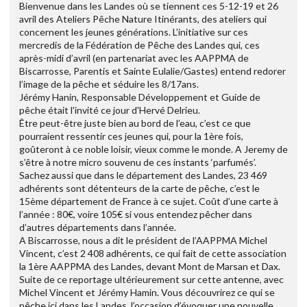
Bienvenue dans les Landes où se tiennent ces 5-12-19 et 26
avril des Ateliers Pêche Nature Itinérants, des ateliers qui
concernent les jeunes générations. L’initiative sur ces
mercredis de la Fédération de Pêche des Landes qui, ces
après-midi d’avril (en partenariat avec les AAPPMA de
Biscarrosse, Parentis et Sainte Eulalie/Gastes) entend redorer
l’image de la pêche et séduire les 8/17ans.
Jérémy Hanin, Responsable Développement et Guide de
pêche était l'invité ce jour d'Hervé Delrieu.
Être peut-être juste bien au bord de l’eau, c’est ce que
pourraient ressentir ces jeunes qui, pour la 1ère fois,
goûteront à ce noble loisir, vieux comme le monde. A Jeremy de
s’être à notre micro souvenu de ces instants ‘parfumés’.
Sachez aussi que dans le département des Landes, 23 469
adhérents sont détenteurs de la carte de pêche, c’est le
15ème département de France à ce sujet. Coût d’une carte à
l’année : 80€, voire 105€ si vous entendez pêcher dans
d’autres départements dans l’année.
A Biscarrosse, nous a dit le président de l’AAPPMA Michel
Vincent, c’est 2 408 adhérents, ce qui fait de cette association
la 1ère AAPPMA des Landes, devant Mont de Marsan et Dax.
Suite de ce reportage ultérieurement sur cette antenne, avec
Michel Vincent et Jérémy Hamin. Vous découvrirez ce qui se
pêche ici dans les Landes, l’occasion d’évoquer une nouvelle