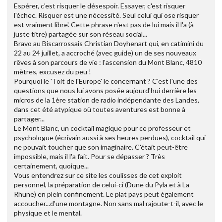
Espérer, c'est risquer le désespoir. Essayer, c'est risquer
l'échec. Risquer est une nécessité. Seul celui qui ose risquer
est vraiment libre'. Cette phrase n'est pas de lui mais il l'a (à
juste titre) partagée sur son réseau social...
Bravo au Biscarrossais Christian Doyhenart qui, en catimini du
22 au 24 juillet, a accroché (avec guide) un de ses nouveaux
rêves à son parcours de vie : l'ascension du Mont Blanc, 4810
mètres, excusez du peu !
Pourquoi le 'Toit de l'Europe' le concernant ? C'est l'une des
questions que nous lui avons posée aujourd'hui derrière les
micros de la 1ère station de radio indépendante des Landes,
dans cet été atypique où toutes aventures est bonne à
partager...
Le Mont Blanc, un cocktail magique pour ce professeur et
psychologue (écrivain aussi à ses heures perdues), cocktail qui
ne pouvait toucher que son imaginaire. C'était peut-être
impossible, mais il l'a fait. Pour se dépasser ? Très
certainement, quoique...
Vous entendrez sur ce site les coulisses de cet exploit
personnel, la préparation de celui-ci (Dune du Pyla et à La
Rhune) en plein confinement. Le plat pays peut également
accoucher...d'une montagne. Non sans mal rajoute-t-il, avec le
physique et le mental.