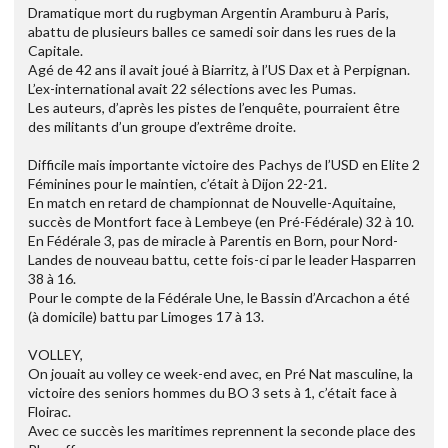
Dramatique mort du rugbyman Argentin Aramburu à Paris,
abattu de plusieurs balles ce samedi soir dans les rues de la
Capitale.
Agé de 42 ans il avait joué à Biarritz, à l’US Dax et à Perpignan.
L’ex-international avait 22 sélections avec les Pumas.
Les auteurs, d’après les pistes de l’enquête, pourraient être
des militants d’un groupe d’extrême droite.
Difficile mais importante victoire des Pachys de l’USD en Elite 2
Féminines pour le maintien, c’était à Dijon 22-21.
En match en retard de championnat de Nouvelle-Aquitaine,
succès de Montfort face à Lembeye (en Pré-Fédérale) 32 à 10.
En Fédérale 3, pas de miracle à Parentis en Born, pour Nord-
Landes de nouveau battu, cette fois-ci par le leader Hasparren
38 à 16.
Pour le compte de la Fédérale Une, le Bassin d’Arcachon a été
(à domicile) battu par Limoges 17 à 13.
VOLLEY,
On jouait au volley ce week-end avec, en Pré Nat masculine, la
victoire des seniors hommes du BO 3 sets à 1, c’était face à
Floirac.
Avec ce succès les maritimes reprennent la seconde place des