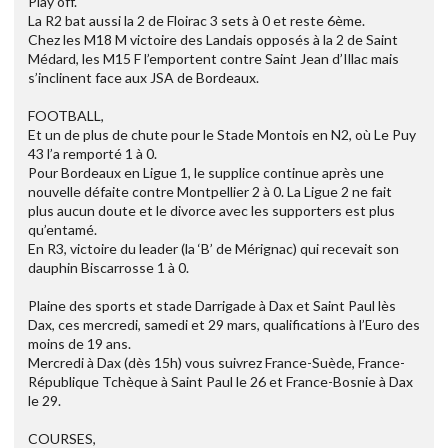
Play off.
La R2 bat aussi la 2 de Floirac 3 sets à 0 et reste 6ème.
Chez les M18 M victoire des Landais opposés à la 2 de Saint
Médard, les M15 F l’emportent contre Saint Jean d’Illac mais
s’inclinent face aux JSA de Bordeaux.
FOOTBALL,
Et un de plus de chute pour le Stade Montois en N2, où Le Puy
43 l’a remporté 1 à 0.
Pour Bordeaux en Ligue 1, le supplice continue après une
nouvelle défaite contre Montpellier 2 à 0. La Ligue 2 ne fait
plus aucun doute et le divorce avec les supporters est plus
qu’entamé.
En R3, victoire du leader (la ‘B’ de Mérignac) qui recevait son
dauphin Biscarrosse 1 à 0.
Plaine des sports et stade Darrigade à Dax et Saint Paul lès
Dax, ces mercredi, samedi et 29 mars, qualifications à l’Euro des
moins de 19 ans.
Mercredi à Dax (dès 15h) vous suivrez France-Suède, France-
République Tchèque à Saint Paul le 26 et France-Bosnie à Dax
le 29.
COURSES,