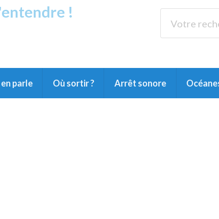
s'entendre !
rands Lacs
89.3 
du Littoral landais, du Marensin, du Pays
en parle
Où sortir ?
Arrêt sonore
Océane