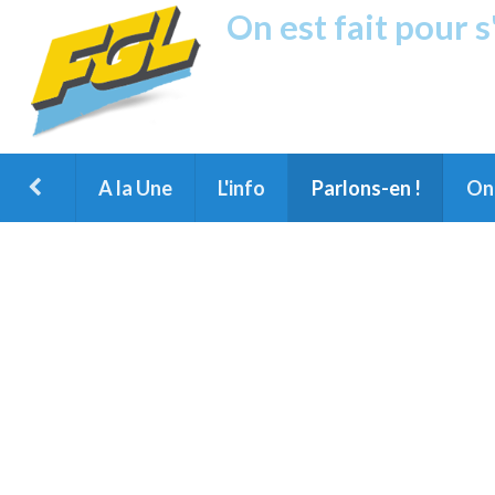
On est fait pour 
Fréquence G
1ère Radio FM du Nord des Landes, 
Montois et du Grand Dax
A la Une
L'info
Parlons-en !
On 