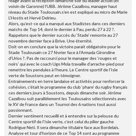
réagir avant la réception dimanche soir du leader actuel (et
voisin de Garonne) l’UBB. Jérôme Cazalbou, manager haut
niveau du Stade Toulousain.s'en est expliqué au micro de Marie
L'Hostis et Hervé Delrieu.
Alors, qu’est-ce qui a manqué aux Stadistes dans ces derniers
matchs de Top 14, dont le dernier à Pau, perdu 27 à 22 ?.
Rappelons que le dernier succès du ‘Stade’ remonte au 27
novembre dernier face à Brive. Une éternité.
Doit-on en conclure que la victoire parait obligatoire pour le
Stade Toulousain ce 27 février face à l’Armada Girondine
d’Urios ?. Pas de raccourci pour le manager des ‘rouges et
noirs’ qui avec le coach Ugo Mola travaille d’arrache-pied pour
remettre les pendules à l’heure. Le Centre sportif de l’Isle
verte de Soustons peut en témoigner.
Entrainements en terre landaise et activités pour renforcer la
cohésion, c’était le programme du club ‘phare’ du rugby français
ces derniers jours à Soustons, depuis dimanche soir. Jérôme
Cazalbou suit parallèlement les Toulousains sélectionnés avec
le XV de France dans un Tournoi des 6 nations tout aussi
passionnant.
Dernier sentiment recueilli et à entendre sur la pelouse du
Centre sportif de l’Isle verte, c’est celui du pilier gauche
Rodrigue Neti. Il sera dimanche titulaire face aux Bordelais.
Analyse et tour d’horizon de ce Top 14 sont au programme