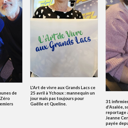
L'Art de vivre aux Grands Lacs ce
unes de
25 avril à Ychoux : mannequin un
e Zéro
jour mais pas toujours pour
31 infirmier
emiers
Gaëlle et Queline.
d'Asalée, s
reportage a
Jeanne Cena
payée depui