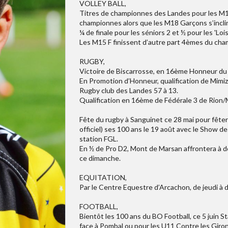
VOLLEY BALL,
Titres de championnes des Landes pour les M15F
championnes alors que les M18 Garçons s’incli
¼ de finale pour les séniors 2 et ½ pour les 'Loisi
Les M15 F finissent d’autre part 4èmes du ch
RUGBY,
Victoire de Biscarrosse, en 16ème Honneur du 
En Promotion d’Honneur, qualification de Mimiz
Rugby club des Landes 57 à 13.
Qualification en 16ème de Fédérale 3 de Rion/M
Fête du rugby à Sanguinet ce 28 mai pour fêter 
officiel) ses 100 ans le 19 août avec le Show
station FGL.
En ½ de Pro D2, Mont de Marsan affrontera à d
ce dimanche.
EQUITATION,
Par le Centre Equestre d’Arcachon, de jeudi à 
FOOTBALL,
Bientôt les 100 ans du BO Football, ce 5 juin 
face à Pombal ou pour les U11 Contre les Giro