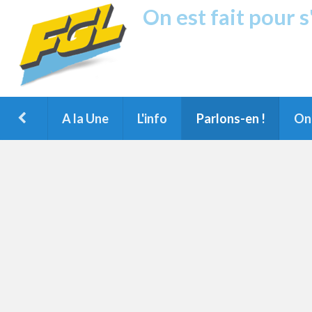
On est fait pour 
Fréquence G
1ère Radio FM du Nord des Landes, 
Montois et du Grand Dax
A la Une
L'info
Parlons-en !
On 