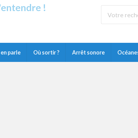
s'entendre !
rands Lacs
89.3 
du Littoral landais, du Marensin, du Pays
en parle
Où sortir ?
Arrêt sonore
Océane