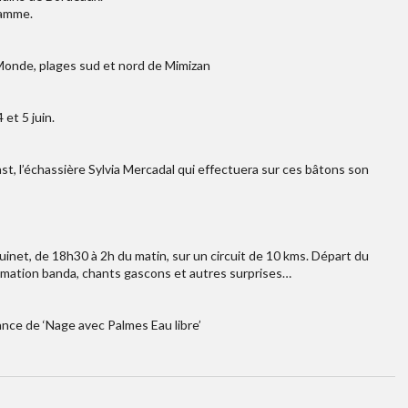
ramme.
Monde, plages sud et nord de Mimizan
et 5 juin.
st, l’échassière Sylvia Mercadal qui effectuera sur ces bâtons son
net, de 18h30 à 2h du matin, sur un circuit de 10 kms. Départ du
animation banda, chants gascons et autres surprises…
ance de ‘Nage avec Palmes Eau libre’