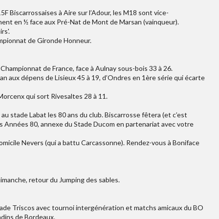
 Biscarrossaises à Aire sur l’Adour, les M18 sont vice-
nent en ½ face aux Pré-Nat de Mont de Marsan (vainqueur).
rs'.
ampionnat de Gironde Honneur.
Championnat de France, face à Aulnay sous-bois 33 à 26.
an aux dépens de Lisieux 45 à 19, d’Ondres en 1ère série qui écarte
orcenx qui sort Rivesaltes 28 à 11.
au stade Labat les 80 ans du club. Biscarrosse fêtera (et c’est
 des Années 80, annexe du Stade Ducom en partenariat avec votre
omicile Nevers (qui a battu Carcassonne). Rendez-vous à Boniface
dimanche, retour du Jumping des sables.
Stade Triscos avec tournoi intergénération et matchs amicaux du BO
ndins de Bordeaux.