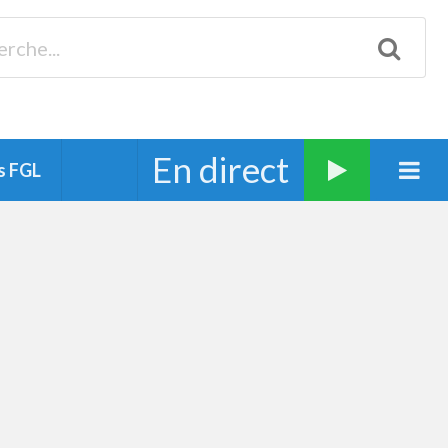
Biscarrosse 98.3 Plages océanes 91.1 Mimizan 93.7 Ste-Eulalie
94.7 Grand Dax 91.9 Soustons 90.1 Mt-de-Marsan
En direct
s FGL