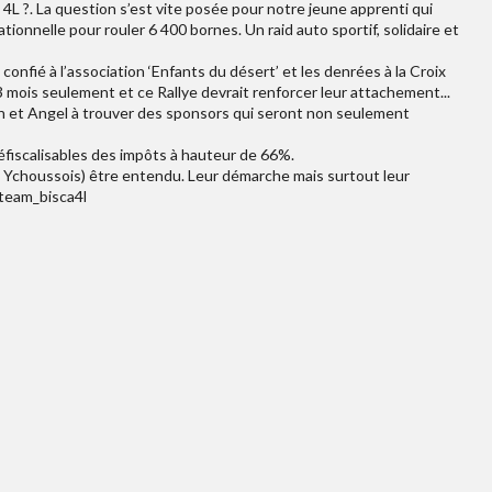
 4L ?. La question s’est vite posée pour notre jeune apprenti qui
ationnelle pour rouler 6 400 bornes. Un raid auto sportif, solidaire et
a confié à l’association ‘Enfants du désert’ et les denrées à la Croix
mois seulement et ce Rallye devrait renforcer leur attachement...
son et Angel à trouver des sponsors qui seront non seulement
défiscalisables des impôts à hauteur de 66%.
et Ychoussois) être entendu. Leur démarche mais surtout leur
 team_bisca4l