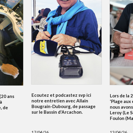
Ecoutez et podcastez svp ici
Lors de la 
 (20 ans
notre entretien avec Allain
'Plage aux 
 à
Bougrain-Dubourg, de passage
nous avons
, de
sur le Bassin d'Arcachon.
Leroy (Le S
Foulon (Mai
17/04/26
13/04/26