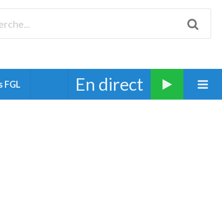
Biscarrosse 98.3 Plages océanes 91.1 Mimizan 93.7 Ste-Eulalie
94.7 Grand Dax 91.9 Soustons 90.1 Mt-de-Marsan
En direct
s FGL