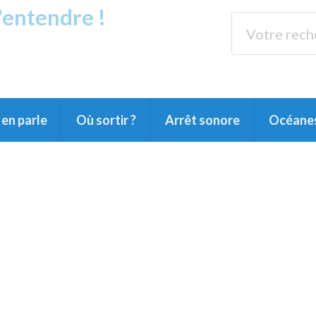
s'entendre !
rands Lacs
89.3 
du Littoral landais, du Marensin, du Pays
en parle
Où sortir ?
Arrêt sonore
Océane