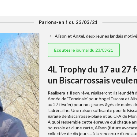
Parlons-en ! du 23/03/21
Alison et Angel, deux jeunes landais motivé
Ecoutez
le journal du 23/03/21
4L Trophy du 17 au 27 f
un Biscarrossais veulen
Réalisera-t-il son rêve, réaliseront-ils leur défi 
Année de ‘Terminale’ pour Angel Ducom et Aliso
au 27 février) pour nos jeunes âgés de moins de
l’adrénaline. Une raison suffisante pour le Bis
garage de Biscarrosse-plage et au CFA de Mon
A quoi ressemble cette épreuve qui chaque anné
boussole et d’une carte, Alison (future avocat
collective de dix jours… à la rencontre d’une au