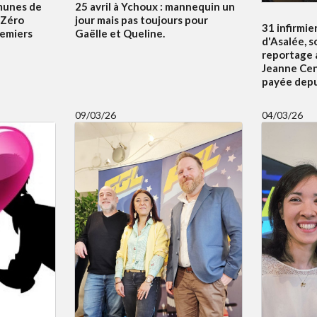
unes de
25 avril à Ychoux : mannequin un
e Zéro
jour mais pas toujours pour
31 infirmier
emiers
Gaëlle et Queline.
d'Asalée, s
reportage a
Jeanne Cena
payée depui
09/03/26
04/03/26