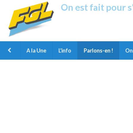
On est fait pour 
Fréquence G
1ère Radio FM du Nord des Landes, 
Montois et du Grand Dax
A la Une
L'info
Parlons-en !
On 