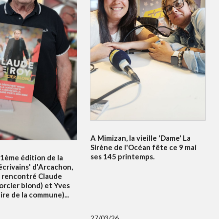
A Mimizan, la vieille 'Dame' La
Sirène de l'Océan fête ce 9 mai
ses 145 printemps.
21ème édition de la
écrivains' d'Arcachon,
 rencontré Claude
orcier blond) et Yves
re de la commune)...
27/03/26