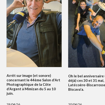
Arrêt sur image (et sonore)
Oh le bel anniversaire
concernant le 44ème Salon d'Art
déjà) ces 30 et 31 mai,
Photographique de la Côte
Latécoère-Biscarrosse
d'Argent à Mimizan du 5 au 10
Biscava'a.
juin.
29/04/26
20/04/26